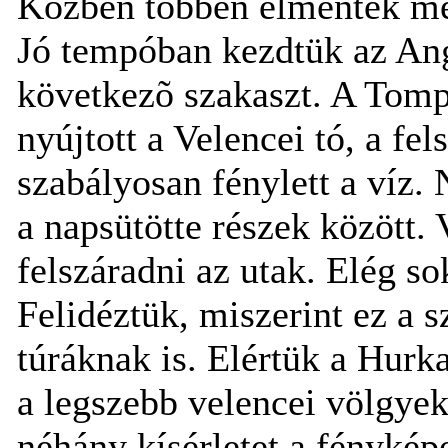
Közben többen elmentek me
Jó tempóban kezdtük az Ang
következõ szakaszt. A Tomp
nyújtott a Velencei tó, a fe
szabályosan fénylett a víz. 
a napsütötte részek között.
felszáradni az utak. Elég s
Felidéztük, miszerint ez a 
túráknak is. Elértük a Hur
a legszebb velencei völgye
néhány kísérletet a fénykép