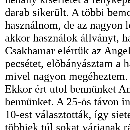
darab sikerült. A többi bemo
használnom, de az nagyon le
akkor használok állványt, 
Csakhamar elértük az Angel
pecsétet, elõbányásztam a 
mivel nagyon megéheztem. R
Ekkor ért utol bennünket An
bennünket. A 25-ös távon ind
10-est választották, így sie
többiek túl sokat várjanak r