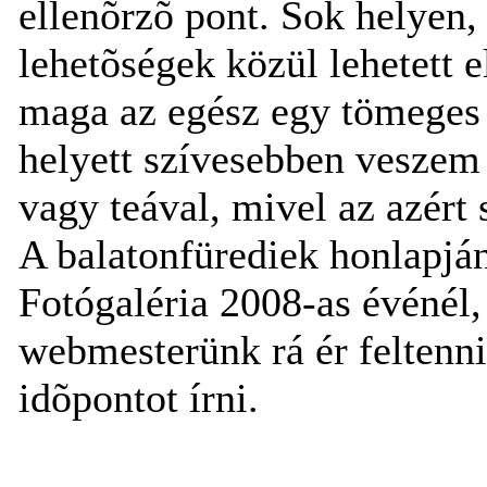
ellenõrzõ pont. Sok helyen, 
lehetõségek közül lehetett e
maga az egész egy tömeges 
helyett szívesebben veszem 
vagy teával, mivel az azért
A balatonfürediek honlapjá
Fotógaléria 2008-as événél,
webmesterünk rá ér feltenn
idõpontot írni.