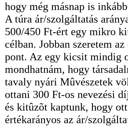
hogy még másnap is inkább 
A túra ár/szolgáltatás arány
500/450 Ft-ért egy mikro ki
célban. Jobban szeretem az o
pont. Az egy kicsit mindig 
mondhatnám, hogy társadal
tavaly nyári Mûvészetek vö
ottani 300 Ft-os nevezési dí
és kitûzõt kaptunk, hogy ot
értékarányos az ár/szolgálta