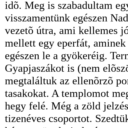
idõ. Meg is szabadultam egy
visszamentünk egészen Nada
vezetõ útra, ami kellemes jó
mellett egy eperfát, aminek 
egészen le a gyökeréig. Te
Gyapjaszákot is (nem elõszö
megtaláltuk az ellenõrzõ pon
tasakokat. A templomot meg
hegy felé. Még a zöld jelzé
tizenéves csoportot. Szedtü