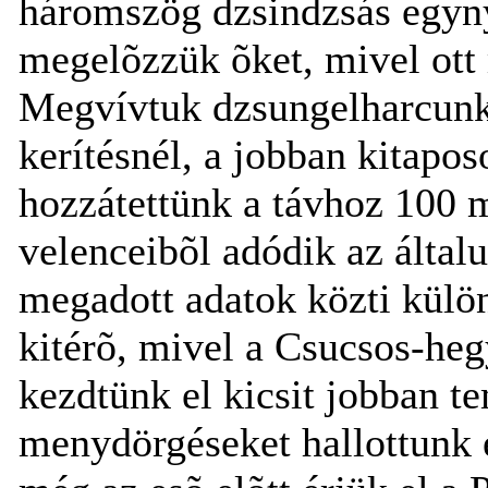
háromszög dzsindzsás egyn
megelõzzük õket, mivel ott 
Megvívtuk dzsungelharcunka
kerítésnél, a jobban kitapos
hozzátettünk a távhoz 100 m
velenceibõl adódik az általu
megadott adatok közti külö
kitérõ, mivel a Csucsos-hegy
kezdtünk el kicsit jobban 
menydörgéseket hallottunk e