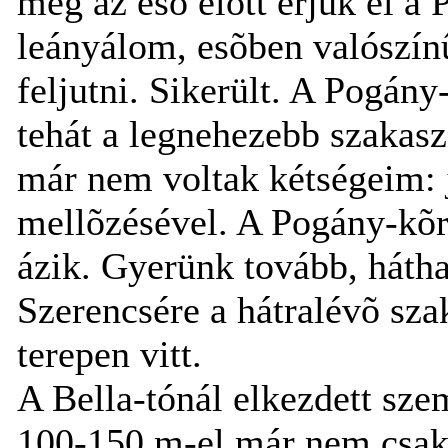
még az esõ elõtt érjük el a
leányálom, esõben valószín
feljutni. Sikerült. A Pogány
tehát a legnehezebb szakas
már nem voltak kétségeim: j
mellõzésével. A Pogány-kõrõl
ázik. Gyerünk tovább, háth
Szerencsére a hátralévõ sz
terepen vitt.
A Bella-tónál elkezdett szem
100-150 m-el már nem csak 