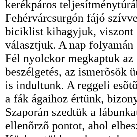
kerékpáros teljesítménytúrá
Fehérvárcsurgón fájó szívve
biciklist kihagyjuk, viszont
választjuk. A nap folyamán 
Fél nyolckor megkaptuk az 
beszélgetés, az ismerõsök 
is indultunk. A reggeli esõt
a fák ágaihoz értünk, bizon
Szaporán szedtük a lábunkat
ellenõrzõ pontot, ahol elbe