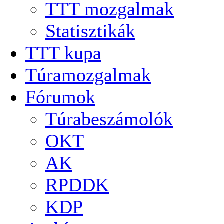
TTT mozgalmak
Statisztikák
TTT kupa
Túramozgalmak
Fórumok
Túrabeszámolók
OKT
AK
RPDDK
KDP