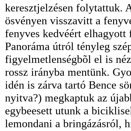
keresztjelzésen folytattuk. 
ösvényen visszavitt a fenyv
fenyves kedvéért elhagyott 
Panoráma útról tényleg szép
figyelmetlenségbõl el is néz
rossz irányba mentünk. Gyor
idén is zárva tartó Bence s
nyitva?) megkaptuk az újabb
egybeesett utunk a biciklise
lemondani a bringázásról, h