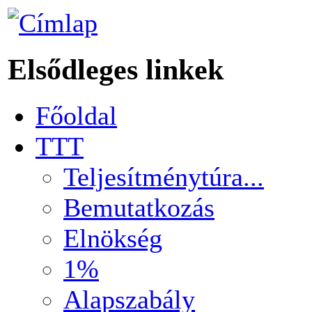
Elsődleges linkek
Főoldal
TTT
Teljesítménytúra...
Bemutatkozás
Elnökség
1%
Alapszabály