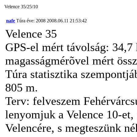
Velence 35/25/10
nafe
Túra éve: 2008
2008.06.11 21:53:42
Velence 35
GPS-el mért távolság: 34,7
magasságmérõvel mért össze
Túra statisztika szempontjá
805 m.
Terv: felveszem Fehérvárcs
lenyomjuk a Velence 10-et,
Velencére, s megteszünk né