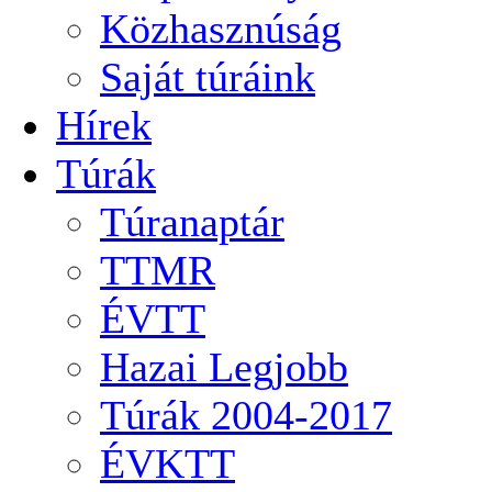
Közhasznúság
Saját túráink
Hírek
Túrák
Túranaptár
TTMR
ÉVTT
Hazai Legjobb
Túrák 2004-2017
ÉVKTT