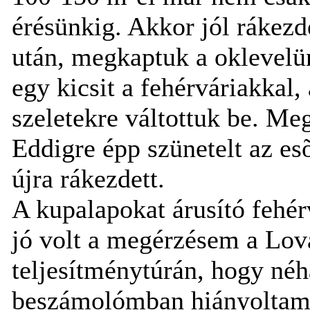
érésünkig. Akkor jól rákezd
után, megkaptuk a oklevelün
egy kicsit a fehérváriakkal,
szeletekre váltottuk be. Meg
Eddigre épp szünetelt az es
újra rákezdett.
A kupalapokat árusító fehérv
jó volt a megérzésem a Lov
teljesítménytúrán, hogy néh
beszámolómban hiányoltam bi