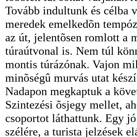
Tovább indultunk és célba 
meredek emelkedõn tempóztu
az út, jelentõsen romlott a 
túraútvonal is. Nem túl kön
montis túrázónak. Vajon mi
minõségû murvás utat készí
Nadapon megkaptuk a követk
Szintezési õsjegy mellet, a
csoportot láthattunk. Egy jó
szélére, a turista jelzések 