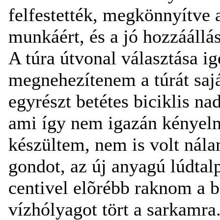
felfestették, megkönnyítve 
munkáért, és a jó hozzáállás
A túra útvonal választása i
megnehezítenem a túrát sa
egyrészt betétes biciklis nad
ami így nem igazán kényelm
készültem, nem is volt nál
gondot, az új anyagú lúdtalp
centivel elõrébb raknom a 
vízhólyagot tört a sarkamra