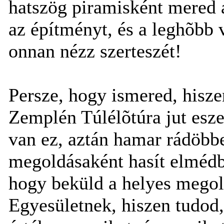
hatszög piramisként mered a
az építményt, és a leghõbb
onnan nézz szerteszét!
Persze, hogy ismered, hisz
Zemplén Túlélõtúra jut esze
van ez, aztán hamar rádöbb
megoldásaként hasít elmédb
hogy beküld a helyes mego
Egyesületnek, hiszen tudod,