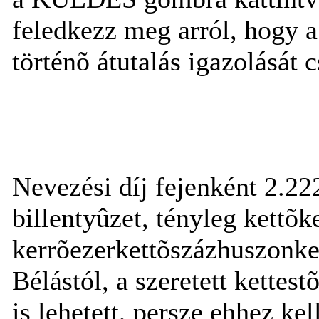
feledkezz meg arról, hogy a
történõ átutalás igazolását c
Nevezési díj fejenként 2.22
billentyûzet, tényleg kettõk
kerrõezerkettõszázhuszonke
Bélástól, a szeretett kettes
is lehetett, persze ehhez kel