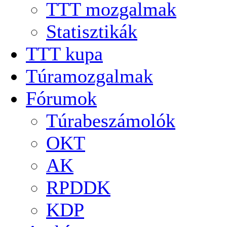
TTT mozgalmak
Statisztikák
TTT kupa
Túramozgalmak
Fórumok
Túrabeszámolók
OKT
AK
RPDDK
KDP