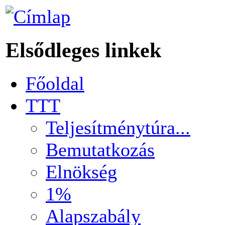
Elsődleges linkek
Főoldal
TTT
Teljesítménytúra...
Bemutatkozás
Elnökség
1%
Alapszabály