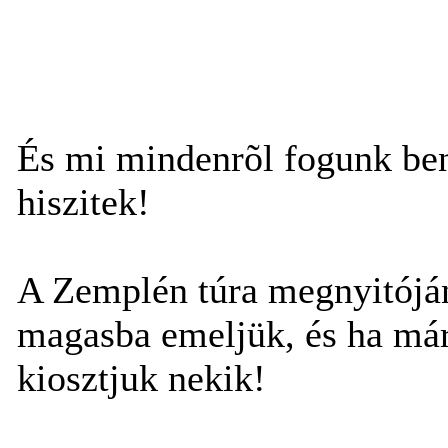
És mi mindenrõl fogunk ben
hiszitek!
A Zemplén túra megnyitójá
magasba emeljük, és ha már 
kiosztjuk nekik!