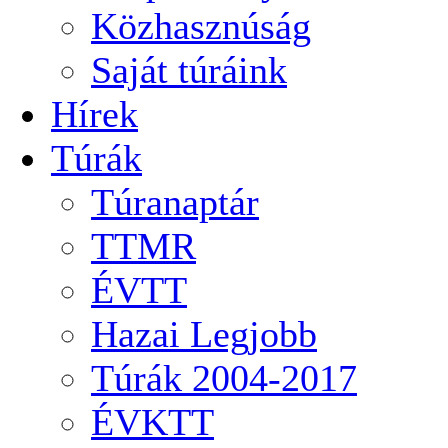
Közhasznúság
Saját túráink
Hírek
Túrák
Túranaptár
TTMR
ÉVTT
Hazai Legjobb
Túrák 2004-2017
ÉVKTT