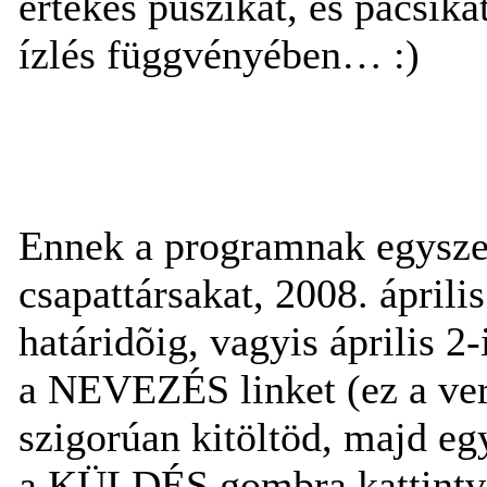
értékes puszikat, és pacsikat
ízlés függvényében… :)
Ennek a programnak egyszerû
csapattársakat, 2008. áprili
határidõig, vagyis április
a NEVEZÉS linket (ez a vers
szigorúan kitöltöd, majd eg
a KÜLDÉS gombra kattintva