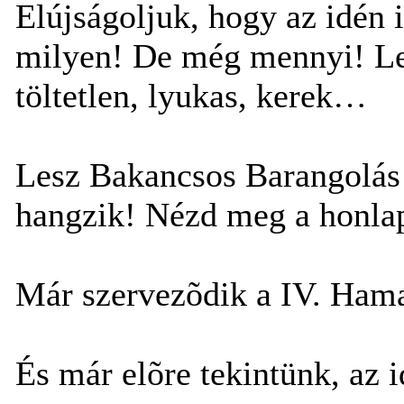
Elújságoljuk, hogy az idén 
milyen! De még mennyi! Les
töltetlen, lyukas, kerek…
Lesz Bakancsos Barangolás
hangzik! Nézd meg a honla
Már szervezõdik a IV. Hama
És már elõre tekintünk, az