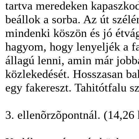
tartva meredeken kapaszkodn
beállok a sorba. Az út szél
mindenki köszön és jó étvág
hagyom, hogy lenyeljék a fa
állagú lenni, amin már jobb
közlekedését. Hosszasan bakt
egy fakereszt. Tahitótfalu 
3. ellenõrzõpontnál. (14,26