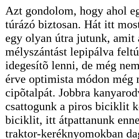
Azt gondolom, hogy ahol egy
túrázó biztosan. Hát itt mo
egy olyan útra jutunk, amit
mélyszántást lepipálva felt
idegesítõ lenni, de még nem
érve optimista módon még m
cipõtalpát. Jobbra kanyarod
csattogunk a piros biciklit 
biciklit, itt átpattanunk en
traktor-keréknyomokban dag