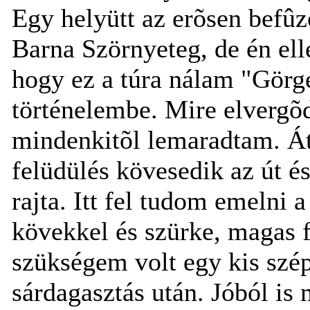
Egy helyütt az erõsen befû
Barna Szörnyeteg, de én ell
hogy ez a túra nálam "Görg
történelembe. Mire elvergõd
mindenkitõl lemaradtam. Á
felüdülés kövesedik az út é
rajta. Itt fel tudom emelni a
kövekkel és szürke, magas 
szükségem volt egy kis szép
sárdagasztás után. Jóból is