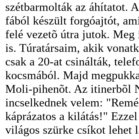
szétbarmolták az áhítatot. 
fából készült forgóajtót, a
felé vezetõ útra jutok. Meg 
is. Túratársaim, akik vonat
csak a 20-at csinálták, tele
kocsmából. Majd megpukkad
Moli-pihenõt. Az itinerbõl 
incselkednek velem: "Remél
káprázatos a kilátás!" Ezzel
világos szürke csíkot lehet 