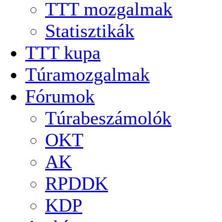
TTT mozgalmak
Statisztikák
TTT kupa
Túramozgalmak
Fórumok
Túrabeszámolók
OKT
AK
RPDDK
KDP