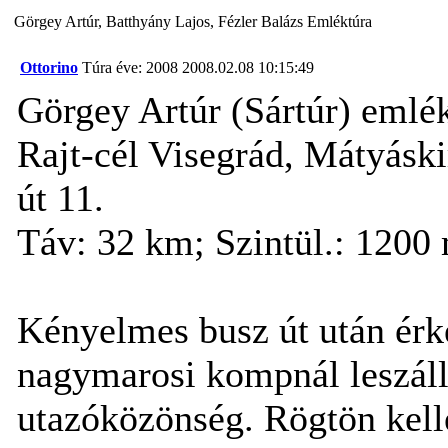
Görgey Artúr, Batthyány Lajos, Fézler Balázs Emléktúra
Ottorino
Túra éve: 2008
2008.02.08 10:15:49
Görgey Artúr (Sártúr) emlé
Rajt-cél Visegrád, Mátyásk
út 11.
Táv: 32 km; Szintül.: 1200 
Kényelmes busz út után érk
nagymarosi kompnál leszál
utazóközönség. Rögtön kell