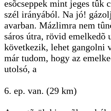
esõcseppek mint jeges tûk 
szél irányából. Na jó! gázol
avarban. Mázlimra nem tûnö
sáros útra, rövid emelkedõ
következik, lehet gangolni v
már tudom, hogy az emelked
utolsó, a
6. ep. van. (29 km)