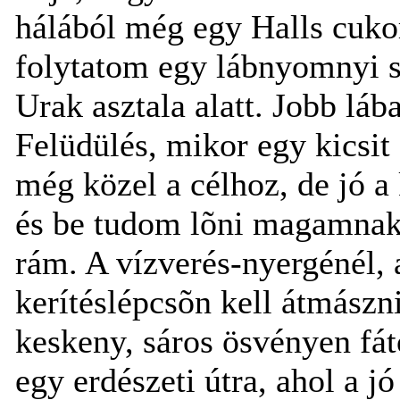
hálából még egy Halls cukor
folytatom egy lábnyomnyi s
Urak asztala alatt. Jobb lá
Felüdülés, mikor egy kicsit
még közel a célhoz, de jó 
és be tudom lõni magamnak
rám. A vízverés-nyergénél, a
kerítéslépcsõn kell átmász
keskeny, sáros ösvényen fát
egy erdészeti útra, ahol a jó