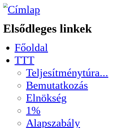
Elsődleges linkek
Főoldal
TTT
Teljesítménytúra...
Bemutatkozás
Elnökség
1%
Alapszabály