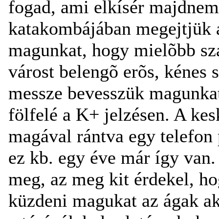
fogad, ami elkísér majdne
katakombájában megejtjük a
magunkat, hogy mielõbb sza
várost belengõ erõs, kénes 
messze bevesszük magunkat
fölfelé a K+ jelzésen. A kes
magával rántva egy telefon
ez kb. egy éve már így van.
meg, az meg kit érdekel, hog
küzdeni magukat az ágak ak