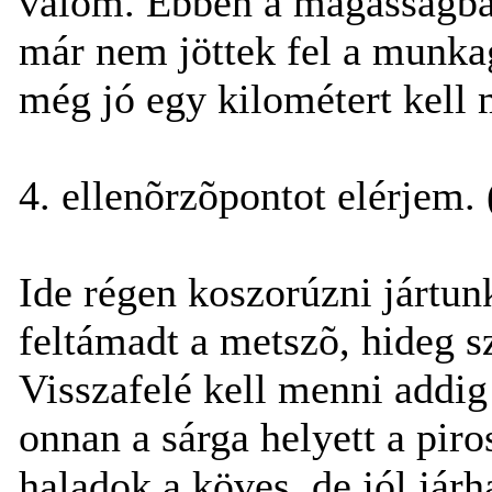
valóm. Ebben a magasságban
már nem jöttek fel a munka
még jó egy kilométert kell 
4. ellenõrzõpontot elérjem.
Ide régen koszorúzni jártunk
feltámadt a metszõ, hideg s
Visszafelé kell menni addig 
onnan a sárga helyett a piro
haladok a köves, de jól jár