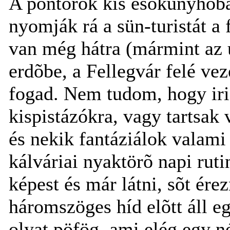
A pontõrök kis esõkunyhób
nyomják rá a sün-turistát a
van még hátra (mármint az ú
erdõbe, a Fellegvár felé vez
fogad. Nem tudom, hogy ir
kispistázókra, vagy tartsak
és nekik fantáziálok valam
kálváriai nyaktörõ napi rut
képest és már látni, sõt érez
háromszöges híd elõtt áll eg
olyat pöfög, ami elég egy n