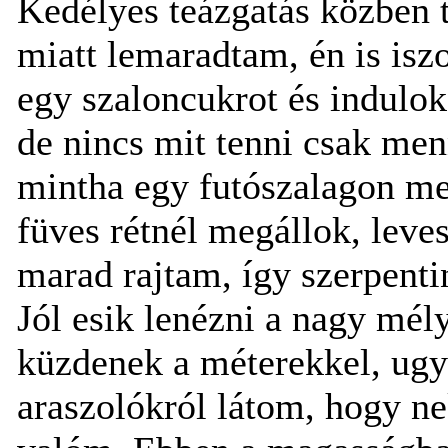
Kedélyes teázgatás közben t
miatt lemaradtam, én is isz
egy szaloncukrot és indulok
de nincs mit tenni csak men
mintha egy futószalagon me
füves rétnél megállok, leve
marad rajtam, így szerpenti
Jól esik lenézni a nagy mél
küzdenek a méterekkel, ugy
araszolókról látom, hogy n