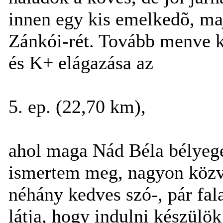
innen egy kis emelkedõ, ma
Zánkói-rét. Tovább menve kis
és K+ elágazása az
5. ep. (22,70 km),
ahol maga Nád Béla bélyeg
ismertem meg, nagyon közve
néhány kedves szó-, pár fal
látja, hogy indulni készülök