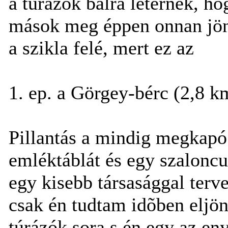
a túrázók balra letérnek, h
mások meg éppen onnan jönne
a szikla felé, mert ez az
1. ep. a Görgey-bérc (2,8 k
Pillantás a mindig megkapó
emléktáblát és egy szalonc
egy kisebb társasággal terv
csak én tudtam idõben eljö
túrázók sora s én egy az e