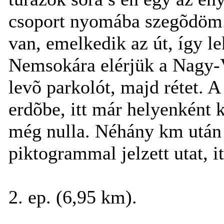
csoport nyomába szegõdöm.
van, emelkedik az út, így le
Nemsokára elérjük a Nagy-
levõ parkolót, majd rétet.
erdõbe, itt már helyenként k
még nulla. Néhány km után e
piktogrammal jelzett utat, it
2. ep. (6,95 km).