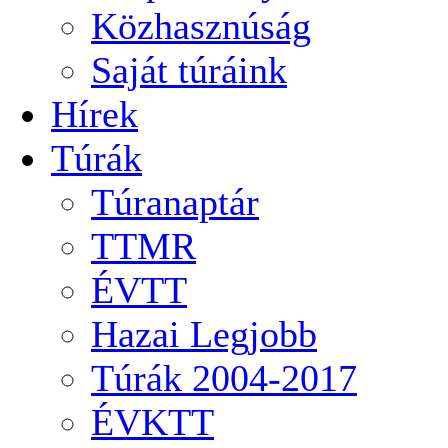
Közhasznúság
Saját túráink
Hírek
Túrák
Túranaptár
TTMR
ÉVTT
Hazai Legjobb
Túrák 2004-2017
ÉVKTT