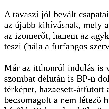
A tavaszi jól bevált csapata
az újabb kihívásnak, mely a
az izomerõt, hanem az agyk
teszi (hála a furfangos szer
Már az itthonról indulás is 
szombat délután is BP-n do
térképet, hazaesett-átfutott
becsomagolt a nem létezõ há