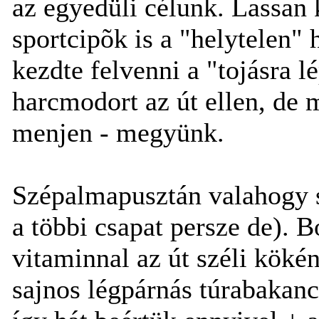
az egyedüli célunk. Lassan
sportcipõk is a "helytelen" 
kezdte felvenni a "tojásra l
harcmodort az út ellen, de 
menjen - megyünk.
Szépalmapusztán valahogy s
a többi csapat persze de). B
vitaminnal az út széli köké
sajnos légpárnás túrabakan