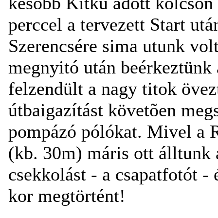
késõbb Kitku adott kölcsön 
perccel a tervezett Start után
Szerencsére sima utunk volt,
megnyitó után beérkeztünk 
felzendült a nagy titok öv
útbaigazítást követõen megs
pompázó pólókat. Mivel a Ra
(kb. 30m) máris ott álltunk 
csekkolást - a csapatfotót -
kor megtörtént!