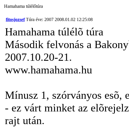
Hamahama túlélőtúra
fitosjozsef
Túra éve: 2007
2008.01.02 12:25:08
Hamahama túlélõ túra
Második felvonás a Bakon
2007.10.20-21.
www.hamahama.hu
Mínusz 1, szórványos esõ, e
- ez várt minket az elõrejelz
rajt után.