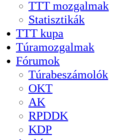
TTT mozgalmak
Statisztikák
TTT kupa
Túramozgalmak
Fórumok
Túrabeszámolók
OKT
AK
RPDDK
KDP