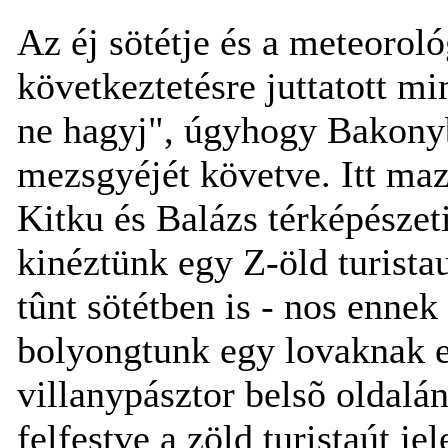
Az éj sötétje és a meteoroló
következtetésre juttatott min
ne hagyj", úgyhogy Bakonyb
mezsgyéjét követve. Itt maz
Kitku és Balázs térképészet
kinéztünk egy Z-öld turista
tûnt sötétben is - nos ennek
bolyongtunk egy lovaknak el
villanypásztor belsõ oldalá
felfestve a zöld turistaút je