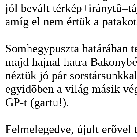
jól bevált térkép+iránytû=t
amíg el nem értük a patakot, 
Somhegypuszta határában te
majd hajnal hatra Bakonybé
néztük jó pár sorstársunkka
egyidõben a világ másik vé
GP-t (gartu!).
Felmelegedve, újult erõvel 