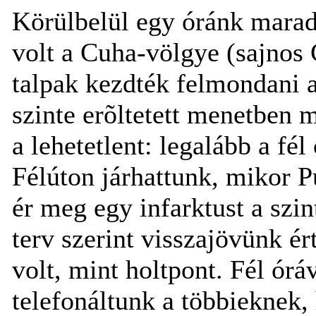
Körülbelül egy óránk maradt
volt a Cuha-völgye (sajnos 
talpak kezdték felmondani a
szinte erõltetett menetben
a lehetetlent: legalább a fél
Félúton járhattunk, mikor Pu
ér meg egy infarktust a szi
terv szerint visszajövünk é
volt, mint holtpont. Fél óráv
telefonáltunk a többieknek,