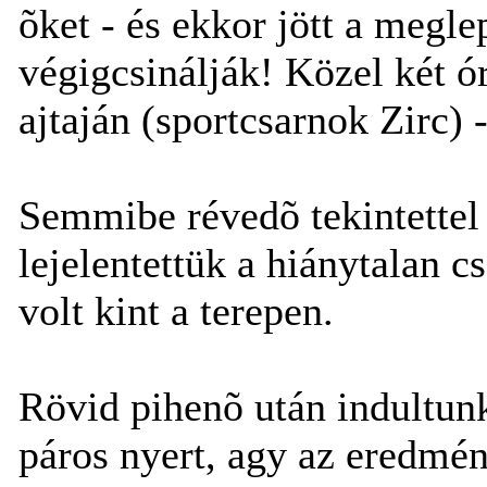
õket - és ekkor jött a megl
végigcsinálják! Közel két ó
ajtaján (sportcsarnok Zirc) 
Semmibe révedõ tekintettel 
lejelentettük a hiánytalan 
volt kint a terepen.
Rövid pihenõ után indultun
páros nyert, agy az eredmén