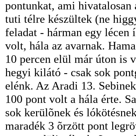
pontunkat, ami hivatalosan 
tuti télre készültek (ne higg
feladat - hárman egy lécen 
volt, hála az avarnak. Hama
10 percen elül már úton is v
hegyi kilátó - csak sok pont
elénk. Az Aradi 13. Sebinek
100 pont volt a hála érte. S
sok kerülõnek és lókötésnek 
maradék 3 õrzött pont legrö