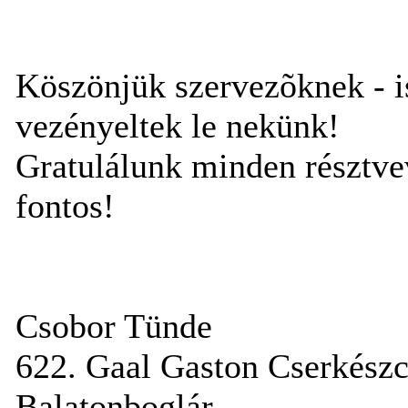
Köszönjük szervezõknek - is
vezényeltek le nekünk!
Gratulálunk minden résztvev
fontos!
Csobor Tünde
622. Gaal Gaston Cserkészc
Balatonboglár