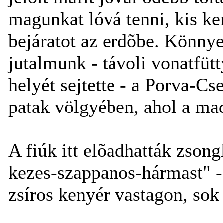
magunkat lóvá tenni, kis ke
bejáratot az erdõbe. Könnyen
jutalmunk - távoli vonatfütt
helyét sejtette - a Porva-C
patak völgyében, ahol a mad
A fiúk itt elõadhatták zson
kezes-szappanos-hármast" -
zsíros kenyér vastagon, so