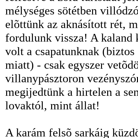
mélységes sötétben villódzó
elõttünk az aknásított rét,
fordulunk vissza! A kaland
volt a csapatunknak (biztos
miatt) - csak egyszer vetõdö
villanypásztoron vezényszór
megijedtünk a hirtelen a se
lovaktól, mint állat!
A karám felsõ sarkáig küzd