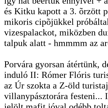
így hát beértük ennyivel + 
és Kitku kapott a 3. õrzött
mikoris cipõjükkel próbáltak
vizespalackot, miközben du
talpuk alatt - hmmmm az arc
Porvára gyorsan átértünk, d
induló II: Rómer Flóris turi
az Úr szokta a Z-öld turista
villanypásztorára festeni... 
jelölt mafit jóval odébb to