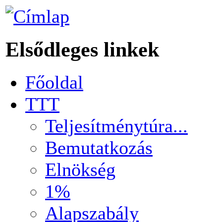
Elsődleges linkek
Főoldal
TTT
Teljesítménytúra...
Bemutatkozás
Elnökség
1%
Alapszabály