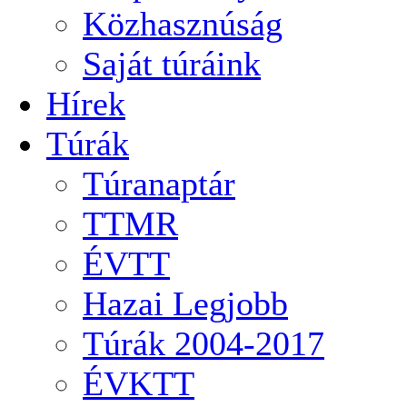
Közhasznúság
Saját túráink
Hírek
Túrák
Túranaptár
TTMR
ÉVTT
Hazai Legjobb
Túrák 2004-2017
ÉVKTT