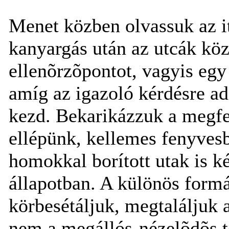
Menet közben olvassuk az it
kanyargás után az utcák köz
ellenõrzõpontot, vagyis egy
amíg az igazoló kérdésre a
kezd. Bekarikázzuk a megfel
ellépünk, kellemes fenyves
homokkal borított utak is k
állapotban. A különös for
körbesétáljuk, megtaláljuk a
nem a megállós-nézelõdõs t