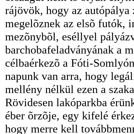
rájövök, hogy az autópálya 
megelõznek az elsõ futók, i
mezõnybõl, eséllyel pályázv
barchobafeladványának a me
célbaérkezõ a Fóti-Somlyón
napunk van arra, hogy legál
mellény nélkül ezen a szaka
Rövidesen lakóparkba érünk
éber õrzõje, egy kifelé érk
hogy merre kell továbbmenn