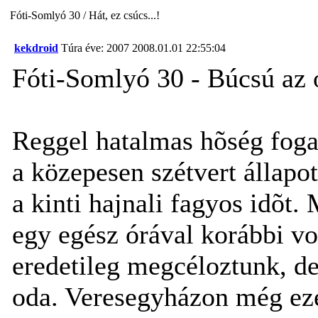
Fóti-Somlyó 30 / Hát, ez csúcs...!
kekdroid
Túra éve: 2007
2008.01.01 22:55:04
Fóti-Somlyó 30 - Búcsú az 
Reggel hatalmas hõség fog
a közepesen szétvert állap
a kinti hajnali fagyos idõt
egy egész órával korábbi vo
eredetileg megcéloztunk, de
oda. Veresegyházon még eze