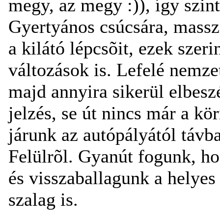
megy, az megy :)), így szint
Gyertyános csúcsára, massz
a kilátó lépcsõit, ezek sze
változások is. Lefelé nemze
majd annyira sikerül elbeszé
jelzés, se út nincs már a kö
járunk az autópályától távb
Felülrõl. Gyanút fogunk, h
és visszaballagunk a helyes
szalag is.