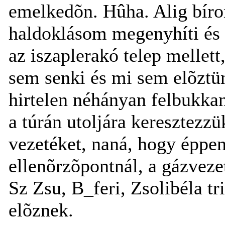
emelkedõn. Hûha. Alig bíro
haldoklásom megenyhíti és 
az iszaplerakó telep mellett
sem senki és mi sem elõztün
hirtelen néhányan felbukka
a túrán utoljára keresztez
vezetéket, naná, hogy éppen
ellenõrzõpontnál, a gázvez
Sz Zsu, B_feri, Zsolibéla tr
elõznek.