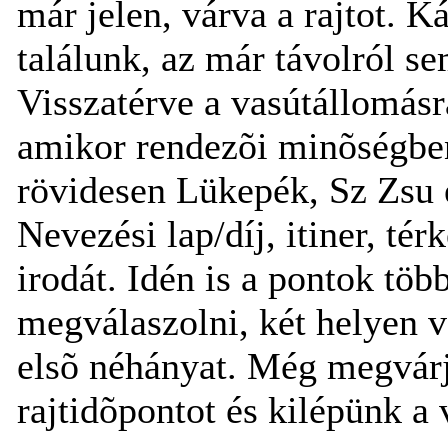
már jelen, várva a rajtot. K
találunk, az már távolról se
Visszatérve a vasútállomásr
amikor rendezõi minõségbe
rövidesen Lükepék, Sz Zsu é
Nevezési lap/díj, itiner, tér
irodát. Idén is a pontok töb
megválaszolni, két helyen v
elsõ néhányat. Még megvárj
rajtidõpontot és kilépünk a 