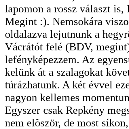
lapomon a rossz választ is
Megint :). Nemsokára viszo
oldalazva lejutnunk a hegyr
Vácrátót felé (BDV, megint)
lefényképezzem. Az egyens
kelünk át a szalagokat köve
túrázhatunk. A két évvel eze
nagyon kellemes momentum, a
Egyszer csak Repkény megs
nem elõször, de most síkon,