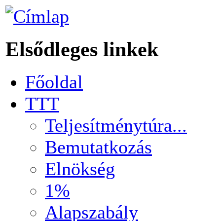
Elsődleges linkek
Főoldal
TTT
Teljesítménytúra...
Bemutatkozás
Elnökség
1%
Alapszabály