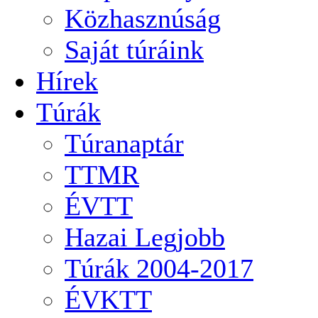
Közhasznúság
Saját túráink
Hírek
Túrák
Túranaptár
TTMR
ÉVTT
Hazai Legjobb
Túrák 2004-2017
ÉVKTT