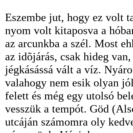
Eszembe jut, hogy ez volt ta
nyom volt kitaposva a hóban
az arcunkba a szél. Most eh
az idõjárás, csak hideg van
jégkásássá vált a víz. Nyár
valahogy nem esik olyan jól
felett és még egy utolsó be
vesszük a tempót. Göd (Alsó
utcáján számomra oly kedves