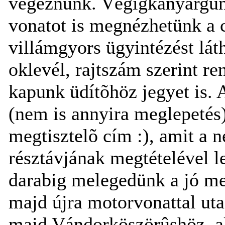
végeznünk. Végigkanyargunk
vonatot is megnézhetünk a c
villámgyors ügyintézést lát
oklevél, rajtszám szerint re
kapunk üdítõhöz jegyet is.
(nem is annyira meglepetés
megtisztelõ cím :), amit a
résztávjának megtételével l
darabig melegedünk a jó me
majd újra motorvonattal uta
majd Vándorköszörûshöz, ak