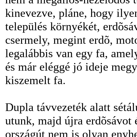
kinevezve, pláne, hogy ilye
település környékét, erdõsáv
csermely, megint erdõ, moto
legalábbis van egy fa, amely
és már eléggé jó ideje meg
kiszemelt fa.
Dupla távvezeték alatt sétál
utunk, majd újra erdõsávot 
országút nem is olyan enyhe