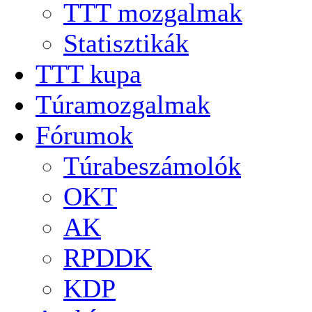
TTT mozgalmak
Statisztikák
TTT kupa
Túramozgalmak
Fórumok
Túrabeszámolók
OKT
AK
RPDDK
KDP