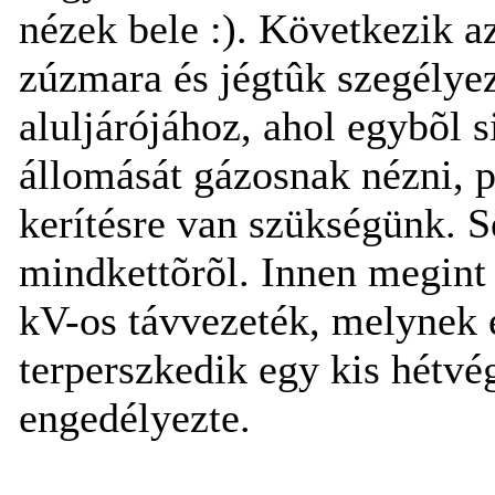
nézek bele :). Következik 
zúzmara és jégtûk szegélye
aluljárójához, ahol egybõl 
állomását gázosnak nézni, p
kerítésre van szükségünk. S
mindkettõrõl. Innen megint
kV-os távvezeték, melynek é
terperszkedik egy kis hétvé
engedélyezte.