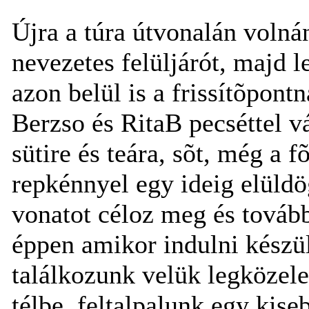
Újra a túra útvonalán volná
nevezetes felüljárót, majd 
azon belül is a frissítõpont
Berzso és RitaB pecséttel vá
sütire és teára, sõt, még a f
repkénnyel egy ideig elüldö
vonatot céloz meg és továb
éppen amikor indulni készü
találkozunk velük legközele
télbe, feltalpalunk egy kis