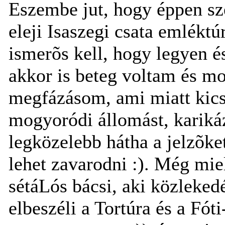
Eszembe jut, hogy éppen s
eleji Isaszegi csata emlékt
ismerõs kell, hogy legyen é
akkor is beteg voltam és mo
megfázásom, ami miatt kicsi
mogyoródi állomást, karikáz
legközelebb hátha a jelzõke
lehet zavarodni :). Még mie
sétáLós bácsi, aki közleked
elbeszéli a Tortúra és a Fót