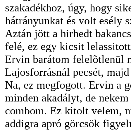
szakadékhoz, úgy, hogy sike
hátrányunkat és volt esély sz
Aztán jött a hirhedt bakan
felé, ez egy kicsit lelassit
Ervin barátom felelõtlenül 
Lajosforrásnál pecsét, majd
Na, ez megfogott. Ervin a g
minden akadályt, de nekem 
combom. Ez kitolt velem, m
addigra apró görcsök figye