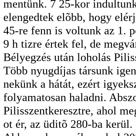
mentünk. 7 25-kor indultunk
elengedtek elõbb, hogy elérj
45-re fenn is voltunk az 1. 
9 h tizre értek fel, de megvá
Bélyegzés után loholás Pilis
Több nyugdíjas társunk ige
nekünk a hátát, ezért igyek
folyamatosan haladni. Abszo
Pilisszentkeresztre, ahol me
ot ér, az üditõ 280-ba kerül.