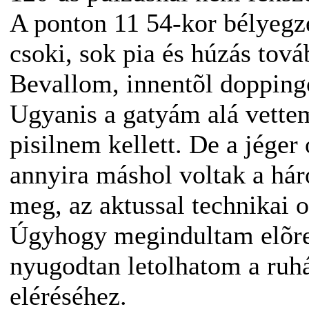
A ponton 11 54-kor bélyegzé
csoki, sok pia és húzás tová
Bevallom, innentõl dopping
Ugyanis a gatyám alá vettem
pisilnem kellett. De a jéger
annyira máshol voltak a há
meg, az aktussal technikai 
Úgyhogy megindultam elõre,
nyugodtan letolhatom a ruh
eléréséhez.