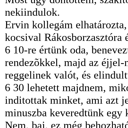
nekiindulok.
Ervin kollegám elhatározta, 
kocsival Rákosborzasztóra 
6 10-re értünk oda, benevez
rendezõkkel, majd az éjjel-
reggelinek valót, és elindul
6 30 lehetett majdnem, miko
inditottak minket, ami azt j
minuszba keveredtünk egy k
Nem, baj, ez még behozható