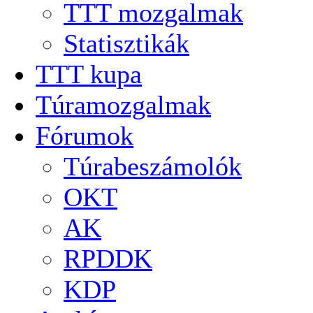
TTT mozgalmak
Statisztikák
TTT kupa
Túramozgalmak
Fórumok
Túrabeszámolók
OKT
AK
RPDDK
KDP