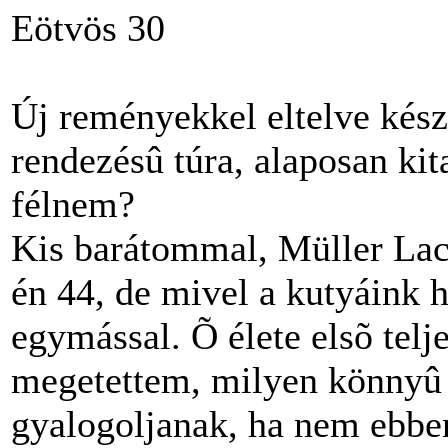
Eötvös 30
Új reményekkel eltelve kész
rendezésû túra, alaposan kit
félnem?
Kis barátommal, Müller Lac
én 44, de mivel a kutyáink h
egymással. Õ élete elsõ telje
megetettem, milyen könnyû e
gyalogoljanak, ha nem ebbe