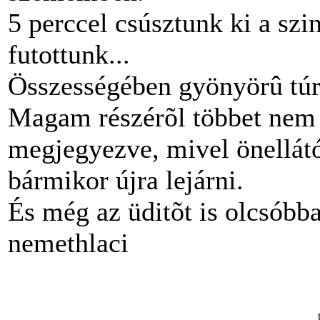
5 perccel csúsztunk ki a szi
futottunk...
Összességében gyönyörû túra
Magam részérõl többet nem i
megjegyezve, mivel önellát
bármikor újra lejárni.
És még az üditõt is olcsóbb
nemethlaci