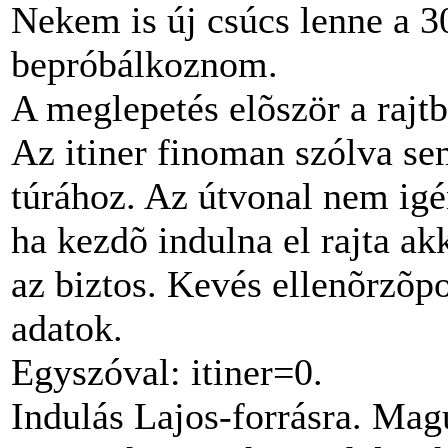
Nekem is új csúcs lenne a 3
bepróbálkoznom.
A meglepetés elõször a rajtb
Az itiner finoman szólva se
túrához. Az útvonal nem igé
ha kezdõ indulna el rajta a
az biztos. Kevés ellenõrzõpo
adatok.
Egyszóval: itiner=0.
Indulás Lajos-forrásra. Mag