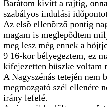
Barátom kivitt a rajtig, on
szabályos indulási idõpontot
Az elsõ ellenõrzõ pontig n
magam is meglepõdtem milye
meg lesz még ennek a böjtje
9 16-kor bélyegeztem, ez m
kifejezetten büszke voltam
A Nagyszénás tetején nem bí
megmozgató szél ellenére ne
irány lefelé.