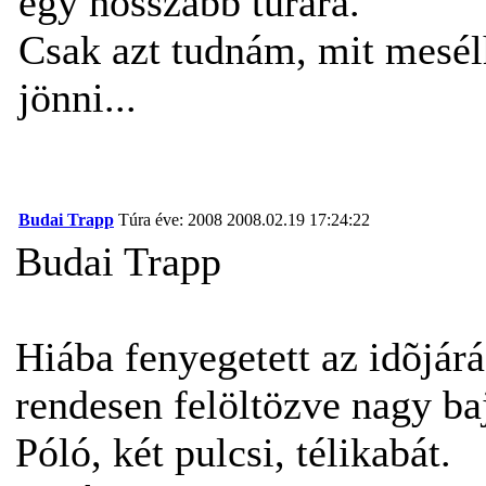
egy hosszabb túrára.
Csak azt tudnám, mit mesél
jönni...
Budai Trapp
Túra éve: 2008
2008.02.19 17:24:22
Budai Trapp
Hiába fenyegetett az idõjár
rendesen felöltözve nagy ba
Póló, két pulcsi, télikabát.