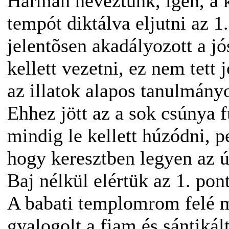
Hárman neveztünk, igen, a k
tempót diktálva eljutni az 1
jelentõsen akadályozott a jó
kellett vezetni, ez nem tett
az illatok alapos tanulmány
Ehhez jött az a sok csúnya f
mindig le kellett húzódni, 
hogy keresztben legyen az ú
Baj nélkül elértük az 1. pont
A babati templomrom felé m
gyalogolt a fiam és sántiká