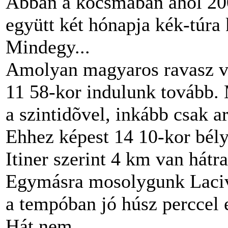
Abban a kocsmában ahol 200
együtt két hónapja kék-túra 
Mindegy...
Amolyan magyaros ravasz ve
11 58-kor indulunk tovább.
a szintidõvel, inkább csak a
Ehhez képest 14 10-kor bél
Itiner szerint 4 km van hátr
Egymásra mosolygunk Laciv
a tempóban jó húsz perccel 
Hát nem.