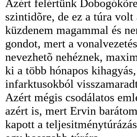
Azért felértünk Dobogókõre
szintidõre, de ez a túra vol
küzdenem magammal és nem
gondot, mert a vonalvezeté
nevezhetõ nehéznek, maxim
ki a több hónapos kihagyás,
infarktusokból visszamaradt
Azért mégis csodálatos em
azért is, mert Ervin barátom
kapott a teljesitménytúráz