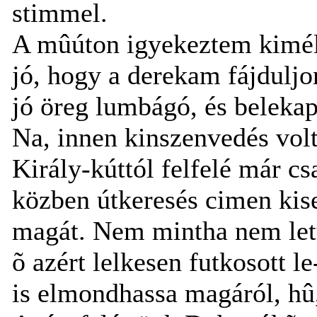
stimmel.
A mûúton igyekeztem kiméln
jó, hogy a derekam fájduljo
jó öreg lumbágó, és beleka
Na, innen kinszenvedés volt
Király-kúttól felfelé már 
közben útkeresés cimen kis
magát. Nem mintha nem lett
õ azért lelkesen futkosott l
is elmondhassa magáról, hû