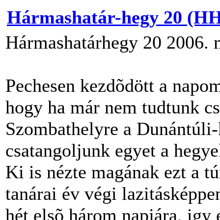
Hármashatár-hegy 20 (
Hármashatárhegy 20 2006. 
Pechesen kezdõdött a napom.
hogy ha már nem tudtunk cs
Szombathelyre a Dunántúli-k
csatangoljunk egyet a hegye
Ki is nézte magának ezt a tú
tanárai év végi lazitásképpe
hét elsõ három napjára, igy 