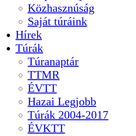
Közhasznúság
Saját túráink
Hírek
Túrák
Túranaptár
TTMR
ÉVTT
Hazai Legjobb
Túrák 2004-2017
ÉVKTT