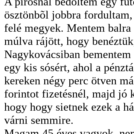
A pirosnál bedõltem egy fut
ösztönbõl jobbra fordultam, 
felé megyek. Mentem balra 
múlva rájött, hogy benéztük
Nagykovácsiban bementem a 
egy kis sósért, ahol a pénzt
kereken négy perc ötven más
forintot fizetésnél, majd jó 
hogy hogy sietnek ezek a há
várni semmire.
Magam 45 éves vagyok, nem t