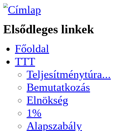
Elsődleges linkek
Főoldal
TTT
Teljesítménytúra...
Bemutatkozás
Elnökség
1%
Alapszabály