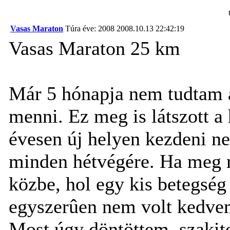
Vasas Maraton
Túra éve: 2008
2008.10.13 22:42:19
Vasas Maraton 25 km
Már 5 hónapja nem tudtam 
menni. Ez meg is látszott a
évesen új helyen kezdeni ne
minden hétvégére. Ha meg m
közbe, hol egy kis betegség
egyszerûen nem volt kedve
Most úgy döntöttem, szakit