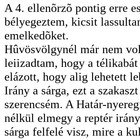
A 4. ellenõrzõ pontig erre 
bélyegeztem, kicsit lassult
emelkedõket.
Hûvösvölgynél már nem volt
leiizadtam, hogy a télikabát
elázott, hogy alig lehetett l
Irány a sárga, ezt a szakasz
szerencsém. A Határ-nyereg
nélkül elmegy a reptér irán
sárga felfelé visz, mire a k