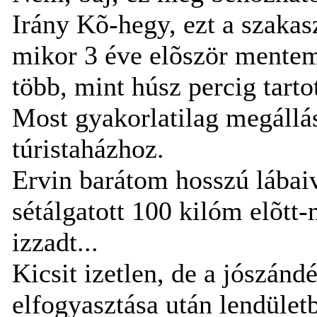
Irány Kõ-hegy, ezt a szakas
mikor 3 éve elõször mentem
több, mint húsz percig tartot
Most gyakorlatilag megállás 
túristaházhoz.
Ervin barátom hosszú lábaiv
sétálgatott 100 kilóm elõtt
izzadt...
Kicsit izetlen, de a jószánd
elfogyasztása után lendület