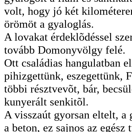
volt, hogy jó két kilométer
örömöt a gyaloglás.
A lovakat érdeklõdéssel szem
tovább Domonyvölgy felé.
Ott családias hangulatban el
pihizgettünk, eszegettünk, 
többi résztvevõt, bár, becs
kunyerált senkitõl.
A visszaút gyorsan eltelt, a
a beton, ez sajnos az egész 