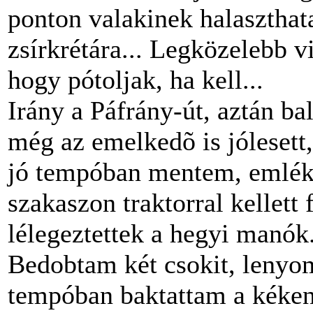
ponton valakinek halaszthat
zsírkrétára... Legközelebb 
hogy pótoljak, ha kell...
Irány a Páfrány-út, aztán ba
még az emelkedõ is jóleset
jó tempóban mentem, emlék
szakaszon traktorral kellett 
lélegeztettek a hegyi manók.
Bedobtam két csokit, lenyom
tempóban baktattam a kéken