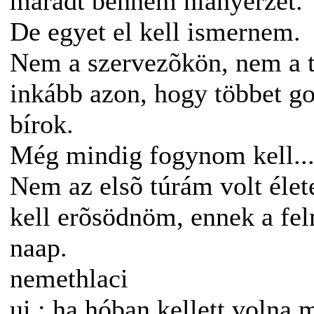
maradt bennem hiányérzet.
De egyet el kell ismernem.
Nem a szervezõkön, nem a t
inkább azon, hogy többet g
bírok.
Még mindig fogynom kell...
Nem az elsõ túrám volt élet
kell erõsödnöm, ennek a felm
naap.
nemethlaci
ui.: ha hóban kellett volna 