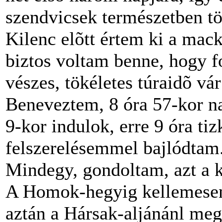
szendvicsek természetben tör
Kilenc elõtt értem ki a mack
biztos voltam benne, hogy f
vészes, tökéletes túraidõ vá
Beneveztem, 8 óra 57-kor n
9-kor indulok, erre 9 óra ti
felszerelésemmel bajlódtam.
Mindegy, gondoltam, azt a k
A Homok-hegyig kellemesen 
aztán a Hársak-aljánánl me