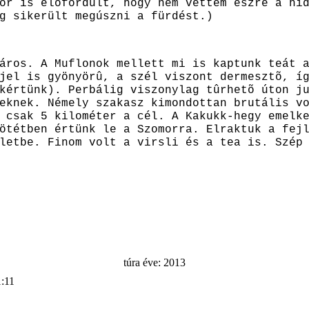
or is elõfordult, hogy nem vettem észre a hi
ig sikerült megúszni a fürdést.)
áros. A Muflonok mellett mi is kaptunk teát 
jel is gyönyörû, a szél viszont dermesztõ, í
kértünk). Perbálig viszonylag tûrhetõ úton j
deknek. Némely szakasz kimondottan brutális 
 csak 5 kilométer a cél. A Kakukk-hegy emelk
ötétben értünk le a Szomorra. Elraktuk a fej
letbe. Finom volt a virsli és a tea is. Szép
túra éve: 2013
1:11