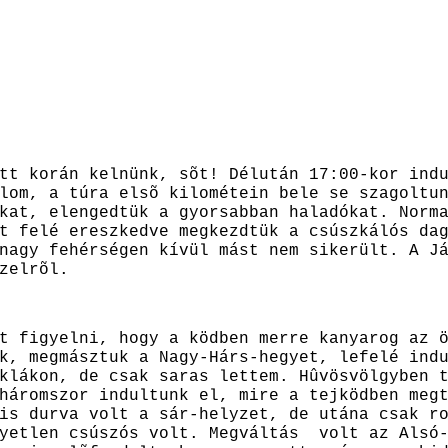
tt korán kelnünk, sõt! Délután 17:00-kor ind
lom, a túra elsõ kilométein bele se szagoltu
kat, elengedtük a gyorsabban haladókat. Norm
t felé ereszkedve megkezdtük a csúszkálós da
nagy fehérségen kívül mást nem sikerült. A J
özelrõl.
t figyelni, hogy a ködben merre kanyarog az 
k, megmásztuk a Nagy-Hárs-hegyet, lefelé ind
klákon, de csak saras lettem. Hûvösvölgyben 
háromszor indultunk el, mire a tejködben meg
is durva volt a sár-helyzet, de utána csak r
gyetlen csúszós volt. Megváltás volt az Alsó-