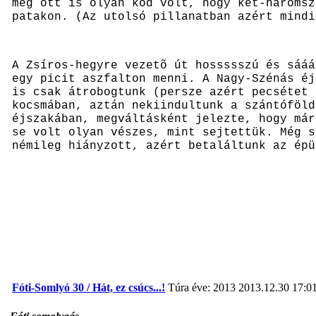
még ott is olyan köd volt, hogy két-háromsz
patakon. (Az utolsó pillanatban azért mind
A Zsíros-hegyre vezetõ út hossssszú és sááá
egy picit aszfalton menni. A Nagy-Szénás éj
is csak átrobogtunk (persze azért pecsétet 
kocsmában, aztán nekiindultunk a szántóföl
éjszakában, megváltásként jelezte, hogy már
se volt olyan vészes, mint sejtettük. Még s
némileg hiányzott, azért betaláltunk az épü
Fóti-Somlyó 30 / Hát, ez csúcs...!
Túra éve: 2013
2013.12.30 17:0