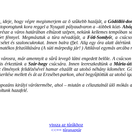
a, ideje, hogy végre megismerjem az õ szûkebb hazáját, a
Gödöllõi-do
tt toporogtunk kora reggel a Nyugati pályaudvaron a –többek közt-
Alsó
észe a város határában elhúzott szépen, nekünk kellemes tempóban sé
rt fénnyel. Megmásztuk a túra névadóját, a
Fóti-Somlyó
t, a csúcs
étet és szaloncukrokat. Innen balra (f)el. Alig egy óra alatt átértünk
matékos felszólítására (A süti márpedig jár!
) Attilával egymás arcába
a városra, már amennyit a sûrû levegõ látni engedett belõle. A csúcson
 is érkeztünk a
Szár-hegy
csúcsára. Innen leereszkedtünk a
Mária-út
z élmények felidézésével hamar elszállt az utolsó néhány kilométer. Gö
tése mellett és át az Erzsébet-parkon, ahol begyûjtöttük az utolsó igazo
ozáns királyi várótermébe, ahol – miután a célasztalnál ülõ mókás arc
ltunk hazafelé.
vissza az túrákhoz
<<== túranaptár