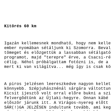
Kitörés 60 km
Igazán kellemesnek mondható, hogy nem kelle
ember nyomában sétáljunk ki Szomorra. Beval
tömeget és elõzgettük a lassabban sétálgató
programot, majd "terepre" érve, a Csacsi-ré
célig. Néhol próbálgattam fotózni is, de a 
mert ki van világítva... még így is csak k
A piros jelzésen leereszkedve nagyon kellet
könnyebb. Szépjuhásznénál sárgára váltottun
Kicsit ijesztõ volt orral elõre bukni a szi
felvergõdtünk az Újlaki-hegyre. Onnan kábé 
elõször járunk itt. A Virágos-nyereg elõtt 
SÁR(!)GA JELZÉSEN indultunk tovább, ami ke