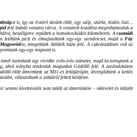
mbság
ot is, így az évzáró túránk elõtt, egy szép, szürke, ködös õszi…
göd
felé induló vonatra várva. A vonatról leszállva megrohamoztuk a
tálva, beszélgetve repültek a homokos/ködös kilométerek. A
csomádi
on leültünk picit és elmajszoltunk egy-egy szendvicset, majd a
Fáy
Mogyoród
ra, integettünk Attiláék háza felé. A cukrászdában volt az
 nyomtunk egy-egy mignont is.
 ismét tartottunk egy rövidke evõs-ivós szünetet, majd lecsorogtunk a
ig, ahol irányba rendeztük magunkat Gödöllõ felé. A zarándokúton
döllõ elõtt átmentünk az M31-es felüljáróján, átvergõdtünk a kettõs
lást, válaszoltunk a szikláról feltett kérdésre.
 semmi kivetnivalót nem talált az itinerünkön – oklevelet és kitûzõt