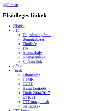
Elsődleges linkek
Főoldal
TTT
Teljesítménytúra...
Bemutatkozás
Elnökség
1%
Alapszabály
Közhasznúság
Saját túráink
Hírek
Túrák
Túranaptár
TTMR
ÉVTT
Hazai Legjobb
Túrák 2004-2017
ÉVKTT
TTT mozgalmak
Statisztikák
TTT kupa