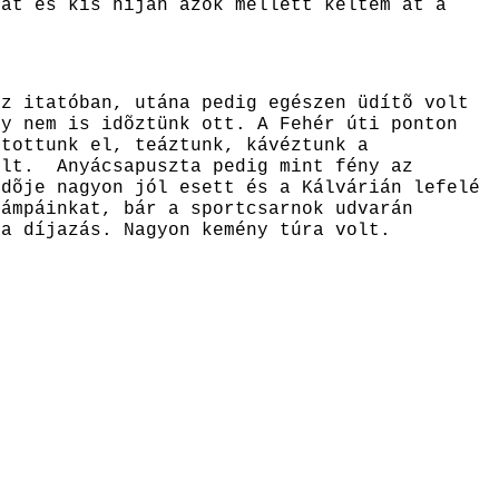
dat és kis híján azok mellett keltem át a
az itatóban, utána pedig egészen üdítõ volt
gy nem is idõztünk ott. A Fehér úti ponton
utottunk el, teáztunk, kávéztunk a
volt.
Anyácsapuszta pedig mint fény az
edõje nagyon jól esett és a Kálvárián lefelé
lámpáinkat, bár a sportcsarnok udvarán
 a díjazás. Nagyon kemény túra volt.