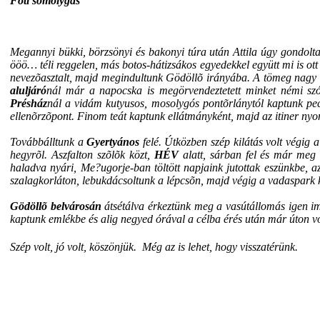
Fóti somolygás
Megannyi bükki, börzsönyi és bakonyi túra után Attila úgy gondolt
ööö… téli reggelen, más botos-hátizsákos egyedekkel együtt mi is o
nevezõasztalt, majd megindultunk Gödöllõ irányába. A tömeg nagy r
aluljáró
nál már a napocska is megörvendeztetett minket némi szó
Présház
nál a vidám kutyusos, mosolygós pontõrlánytól kaptunk pecs
ellenõrzõpont. Finom teát kaptunk ellátmányként, majd az itiner nyo
Továbbálltunk a
Gyertyános
felé. Útközben szép kilátás volt végig 
hegyrõl. Aszfalton szõlõk közt,
HÉV
alatt, sárban fel és már meg
haladva nyári, Me?ugorje-ban töltött napjaink jutottak eszünkbe, a
szalagkorláton, lebukdácsoltunk a lépcsõn, majd végig a vadaspark kerí
Gödöllõ belvárosán
átsétálva érkeztünk meg a vasútállomás igen imp
kaptunk emlékbe és alig negyed órával a célba érés után már úton vo
Szép volt, jó volt, köszönjük.
Még az is lehet, hogy visszatérünk.