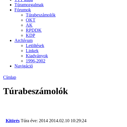
Túramozgalmak
Fórumok
Túrabeszámolók
OKT
AK
RPDDK
KDP
Archívum
Letöltések
Linkek
Kiadványok
1996-2002
Navigáció
Címlap
Túrabeszámolók
Kitörés
Túra éve: 2014
2014.02.10 10:29:24