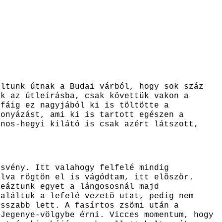
ultunk útnak a Budai várból, hogy sok száz
nk az útleírásba, csak követtük vakon a
afáig ez nagyjából ki is töltötte a
gonyázást, ami ki is tartott egészen a
ános-hegyi kilátó is csak azért látszott,
ösvény. Itt valahogy felfelé mindig
ulva rögtön el is vágódtam, itt elõször.
teáztunk egyet a lángososnál majd
találtuk a lefelé vezetõ utat, pedig nem
osszabb lett. A fasírtos zsömi után a
Jegenye-völgybe érni. Vicces momentum, hogy