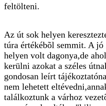
feltölteni.
Az út sok helyen keresztezt
túra értékébõl semmit. A j
helyen volt dagonya,de ahol 
kerülni azokat a széles útna
gondosan leírt tájékoztatón
nem lehetett eltévedni,ann
találkoztunk a várhoz vezet