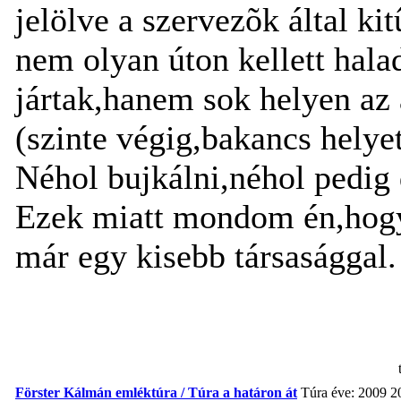
jelölve a szervezõk által ki
nem olyan úton kellett hal
jártak,hanem sok helyen az 
(szinte végig,bakancs helye
Néhol bujkálni,néhol pedig d
Ezek miatt mondom én,hogy
már egy kisebb társasággal.
Förster Kálmán emléktúra / Túra a határon át
Túra éve: 2009
2