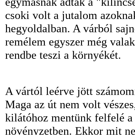
egymásnak adták a "kilincse
csoki volt a jutalom azokna
hegyoldalban. A várból saj
remélem egyszer még valaki 
rendbe teszi a környékét.
A vártól leérve jött számom
Maga az út nem volt vészes
kilátóhoz mentünk felfelé a
növényzetben. Ekkor mit n