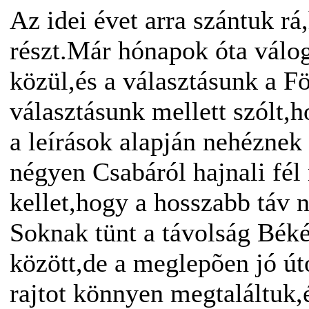
Az idei évet arra szántuk r
részt.Már hónapok óta válo
közül,és a választásunk a F
választásunk mellett szólt,h
a leírások alapján nehéznek 
négyen Csabáról hajnali fél
kellet,hogy a hosszabb táv n
Soknak tünt a távolság Bék
között,de a meglepõen jó út
rajtot könnyen megtaláltuk,