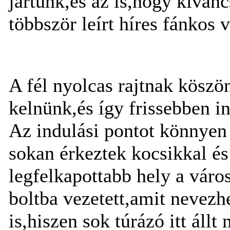
jártunk,és az is,hogy kívánc
többször leírt híres fánkos 
A fél nyolcas rajtnak köszö
kelnünk,és így frissebben i
Az indulási pontot könnyen
sokan érkeztek kocsikkal és
legfelkapottabb hely a váro
boltba vezetett,amit nevezh
is,hiszen sok túrázó itt állt