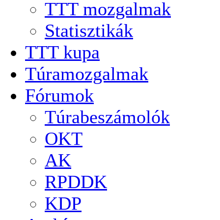
TTT mozgalmak
Statisztikák
TTT kupa
Túramozgalmak
Fórumok
Túrabeszámolók
OKT
AK
RPDDK
KDP