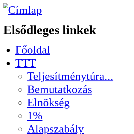
Elsődleges linkek
Főoldal
TTT
Teljesítménytúra...
Bemutatkozás
Elnökség
1%
Alapszabály