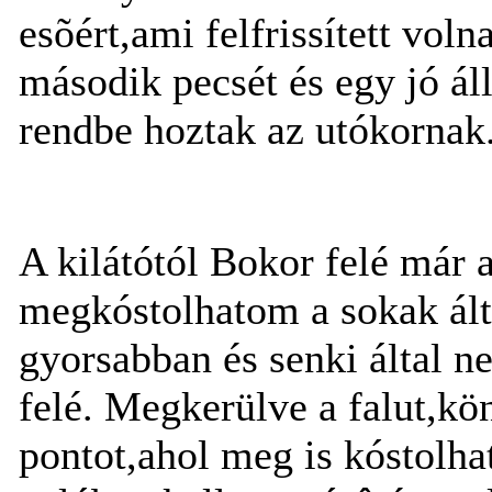
esõért,ami felfrissített vol
második pecsét és egy jó ál
rendbe hoztak az utókornak
A kilátótól Bokor felé már
megkóstolhatom a sokak álta
gyorsabban és senki által n
felé. Megkerülve a falut,k
pontot,ahol meg is kóstolhat