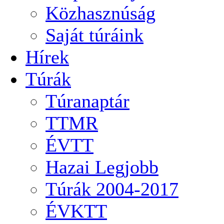
Közhasznúság
Saját túráink
Hírek
Túrák
Túranaptár
TTMR
ÉVTT
Hazai Legjobb
Túrák 2004-2017
ÉVKTT