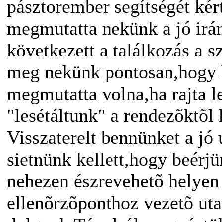
pásztorember segítségét kér
megmutatta nekünk a jó irán
következett a találkozás a s
meg nekünk pontosan,hogy 
megmutatta volna,ha rajta l
"lesétáltunk" a rendezõktõl 
Visszaterelt bennünket a jó 
sietnünk kellett,hogy beérj
nehezen észrevehetõ helyen 
ellenõrzõponthoz vezetõ ut