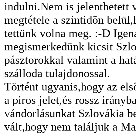
indulni.Nem is jelenthetett
megtétele a szintidõn belül
tettünk volna meg. :-D Ige
megismerkedünk kicsit Szlov
pásztorokkal valamint a hat
szálloda tulajdonossal.
Történt ugyanis,hogy az elsõ
a piros jelet,és rossz irány
vándorlásunkat Szlovákia b
vált,hogy nem találjuk a Ma