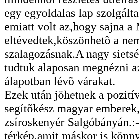
egy egyoldalas lap szolgálta
emiatt volt az,hogy sajna a
eltévedtek,köszönhetõ a ne
szalagozásnak.A nagy sietsé
tudtuk alaposan megnézni a
álapotban lévõ várakat.
Ezek után jöhetnek a pozití
segítõkész magyar emberek,
zsíroskenyér Salgóbányán.:-
térkép,amit máskor is könn