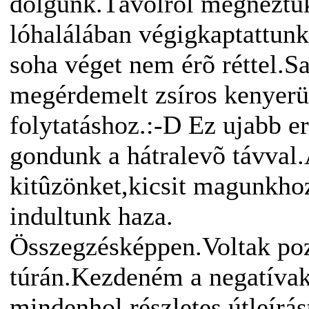
dolgunk.Távolról megnéztü
lóhalálában végigkaptattun
soha véget nem érõ réttel.
megérdemelt zsíros kenyerün
folytatáshoz.:-D Ez ujabb er
gondunk a hátralevõ távval
kitûzönket,kicsit magunkhoz
indultunk haza.
Összegzésképpen.Voltak pozi
túrán.Kezdeném a negatívak
mindenhol részletes útleírás