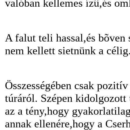
valóban kellemes ízû,és om
A falut teli hassal,és bõven
nem kellett sietnünk a célig
Összességében csak pozitív
túráról. Szépen kidolgozott 
az a tény,hogy gyakorlatilag
annak ellenére,hogy a Cser