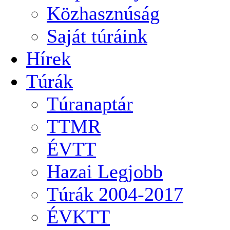
Közhasznúság
Saját túráink
Hírek
Túrák
Túranaptár
TTMR
ÉVTT
Hazai Legjobb
Túrák 2004-2017
ÉVKTT