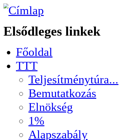
Elsődleges linkek
Főoldal
TTT
Teljesítménytúra...
Bemutatkozás
Elnökség
1%
Alapszabály