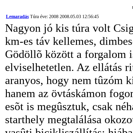
Lemaradás
Túra éve: 2008
2008.05.03 12:56:45
Nagyon jó kis túra volt Cs
km-es táv kellemes, dimbes-
Gödöllõ között a forgalom i
elviselhetetlen. Az ellátás r
aranyos, hogy nem tûzóm ki
hanem az övtáskámon fogom
esõt is megûsztuk, csak né
starthely megtalálása okoz
vasûti bicikliszállítás: hiá