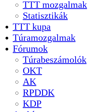
TTT mozgalmak
Statisztikák
TTT kupa
Túramozgalmak
Fórumok
Túrabeszámolók
OKT
AK
RPDDK
KDP