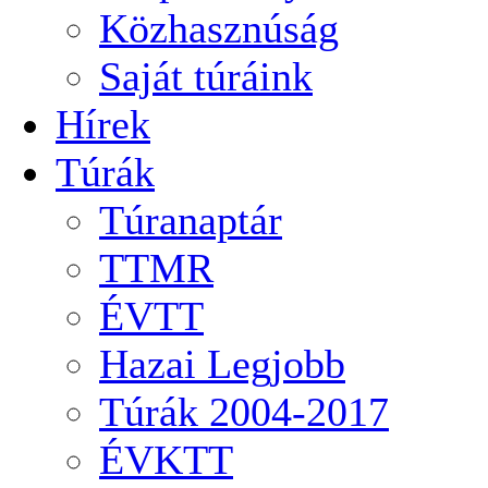
Közhasznúság
Saját túráink
Hírek
Túrák
Túranaptár
TTMR
ÉVTT
Hazai Legjobb
Túrák 2004-2017
ÉVKTT