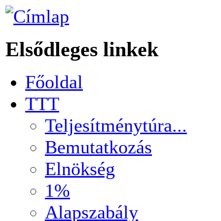
Elsődleges linkek
Főoldal
TTT
Teljesítménytúra...
Bemutatkozás
Elnökség
1%
Alapszabály