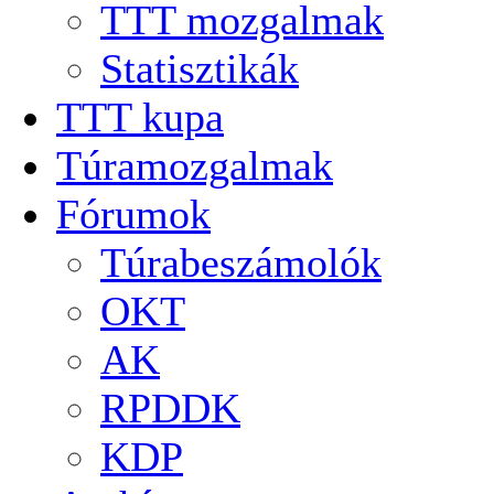
TTT mozgalmak
Statisztikák
TTT kupa
Túramozgalmak
Fórumok
Túrabeszámolók
OKT
AK
RPDDK
KDP