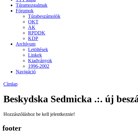
Túramozgalmak
Fórumok
Túrabeszámolók
OKT
AK
RPDDK
KDP
Archívum
Letöltések
Linkek
Kiadványok
1996-2002
Navigáció
Címlap
Beskydska Sedmicka .:. új besz
Hozzászóláshoz be kell jelentkeznie!
footer