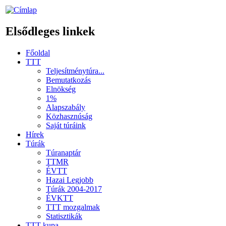
Elsődleges linkek
Főoldal
TTT
Teljesítménytúra...
Bemutatkozás
Elnökség
1%
Alapszabály
Közhasznúság
Saját túráink
Hírek
Túrák
Túranaptár
TTMR
ÉVTT
Hazai Legjobb
Túrák 2004-2017
ÉVKTT
TTT mozgalmak
Statisztikák
TTT kupa