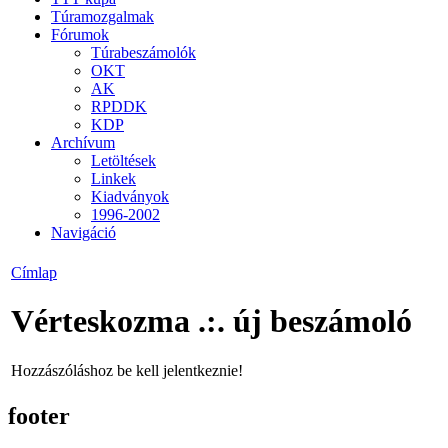
Túramozgalmak
Fórumok
Túrabeszámolók
OKT
AK
RPDDK
KDP
Archívum
Letöltések
Linkek
Kiadványok
1996-2002
Navigáció
Címlap
Vérteskozma .:. új beszámoló
Hozzászóláshoz be kell jelentkeznie!
footer