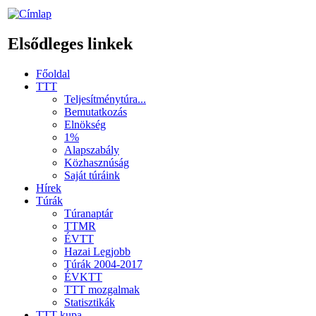
Elsődleges linkek
Főoldal
TTT
Teljesítménytúra...
Bemutatkozás
Elnökség
1%
Alapszabály
Közhasznúság
Saját túráink
Hírek
Túrák
Túranaptár
TTMR
ÉVTT
Hazai Legjobb
Túrák 2004-2017
ÉVKTT
TTT mozgalmak
Statisztikák
TTT kupa