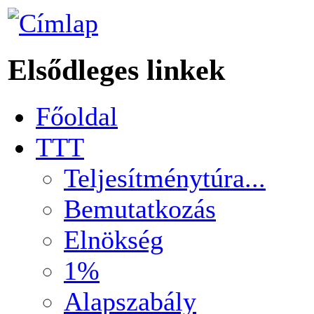
Elsődleges linkek
Főoldal
TTT
Teljesítménytúra...
Bemutatkozás
Elnökség
1%
Alapszabály