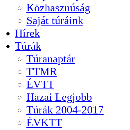
Közhasznúság
Saját túráink
Hírek
Túrák
Túranaptár
TTMR
ÉVTT
Hazai Legjobb
Túrák 2004-2017
ÉVKTT