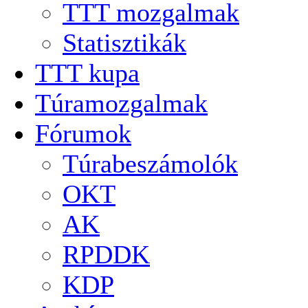
TTT mozgalmak
Statisztikák
TTT kupa
Túramozgalmak
Fórumok
Túrabeszámolók
OKT
AK
RPDDK
KDP