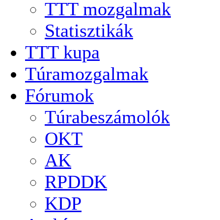
TTT mozgalmak
Statisztikák
TTT kupa
Túramozgalmak
Fórumok
Túrabeszámolók
OKT
AK
RPDDK
KDP