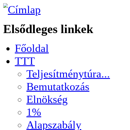
Elsődleges linkek
Főoldal
TTT
Teljesítménytúra...
Bemutatkozás
Elnökség
1%
Alapszabály