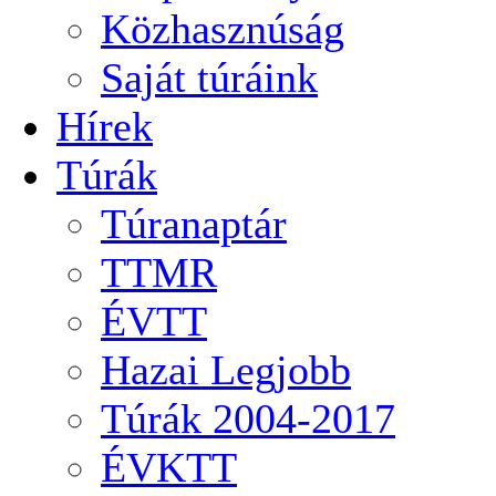
Közhasznúság
Saját túráink
Hírek
Túrák
Túranaptár
TTMR
ÉVTT
Hazai Legjobb
Túrák 2004-2017
ÉVKTT