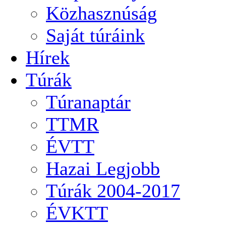
Közhasznúság
Saját túráink
Hírek
Túrák
Túranaptár
TTMR
ÉVTT
Hazai Legjobb
Túrák 2004-2017
ÉVKTT