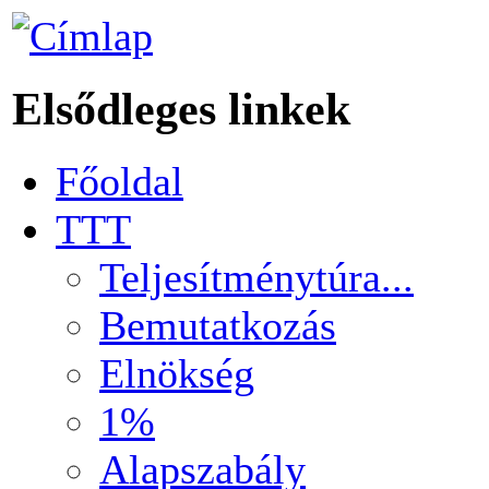
Elsődleges linkek
Főoldal
TTT
Teljesítménytúra...
Bemutatkozás
Elnökség
1%
Alapszabály