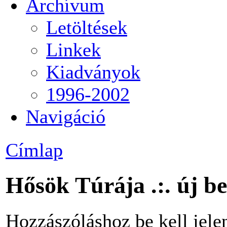
Archívum
Letöltések
Linkek
Kiadványok
1996-2002
Navigáció
Címlap
Hősök Túrája .:. új b
Hozzászóláshoz be kell jele