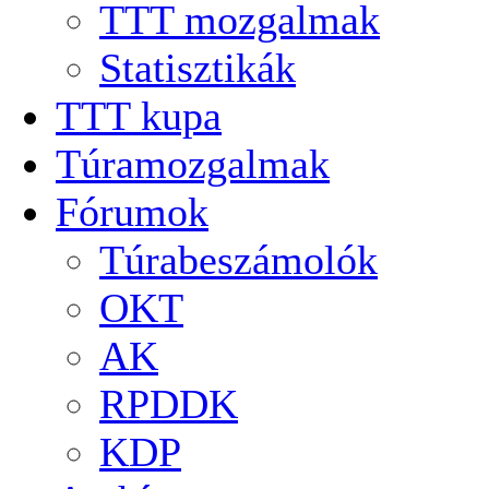
TTT mozgalmak
Statisztikák
TTT kupa
Túramozgalmak
Fórumok
Túrabeszámolók
OKT
AK
RPDDK
KDP