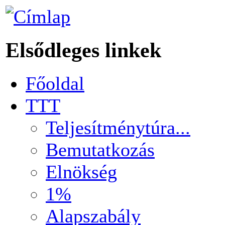
Elsődleges linkek
Főoldal
TTT
Teljesítménytúra...
Bemutatkozás
Elnökség
1%
Alapszabály