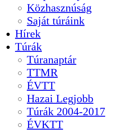
Közhasznúság
Saját túráink
Hírek
Túrák
Túranaptár
TTMR
ÉVTT
Hazai Legjobb
Túrák 2004-2017
ÉVKTT