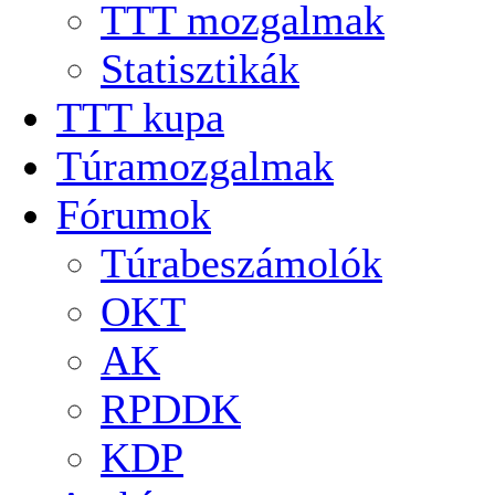
TTT mozgalmak
Statisztikák
TTT kupa
Túramozgalmak
Fórumok
Túrabeszámolók
OKT
AK
RPDDK
KDP