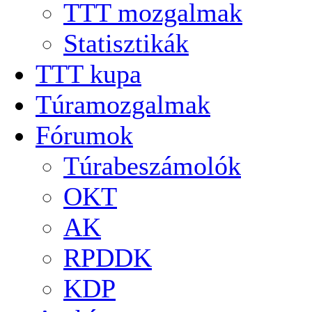
TTT mozgalmak
Statisztikák
TTT kupa
Túramozgalmak
Fórumok
Túrabeszámolók
OKT
AK
RPDDK
KDP