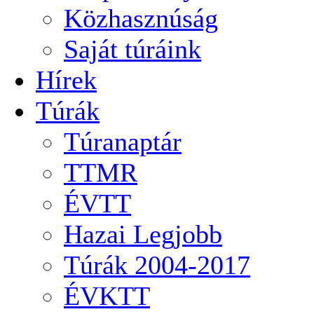
Közhasznúság
Saját túráink
Hírek
Túrák
Túranaptár
TTMR
ÉVTT
Hazai Legjobb
Túrák 2004-2017
ÉVKTT