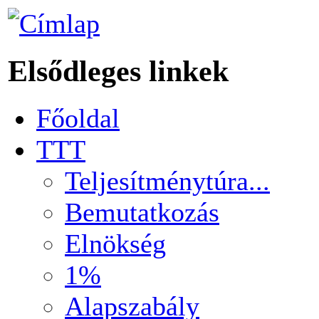
Elsődleges linkek
Főoldal
TTT
Teljesítménytúra...
Bemutatkozás
Elnökség
1%
Alapszabály