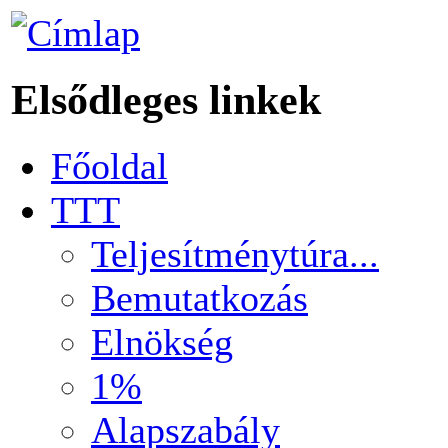
Elsődleges linkek
Főoldal
TTT
Teljesítménytúra...
Bemutatkozás
Elnökség
1%
Alapszabály