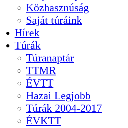
Közhasznúság
Saját túráink
Hírek
Túrák
Túranaptár
TTMR
ÉVTT
Hazai Legjobb
Túrák 2004-2017
ÉVKTT