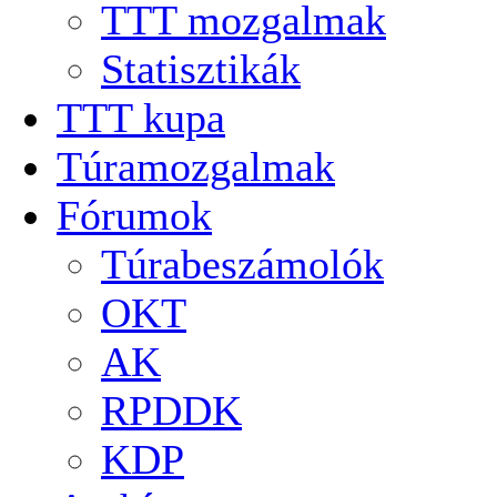
TTT mozgalmak
Statisztikák
TTT kupa
Túramozgalmak
Fórumok
Túrabeszámolók
OKT
AK
RPDDK
KDP