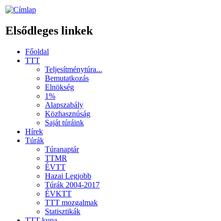
Elsődleges linkek
Főoldal
TTT
Teljesítménytúra...
Bemutatkozás
Elnökség
1%
Alapszabály
Közhasznúság
Saját túráink
Hírek
Túrák
Túranaptár
TTMR
ÉVTT
Hazai Legjobb
Túrák 2004-2017
ÉVKTT
TTT mozgalmak
Statisztikák
TTT kupa