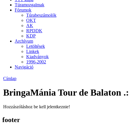
Túramozgalmak
Fórumok
Túrabeszámolók
OKT
AK
RPDDK
KDP
Archívum
Letöltések
Linkek
Kiadványok
1996-2002
Navigáció
Címlap
BringaMánia Tour de Balaton .:
Hozzászóláshoz be kell jelentkeznie!
footer