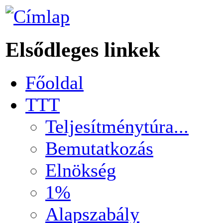
Elsődleges linkek
Főoldal
TTT
Teljesítménytúra...
Bemutatkozás
Elnökség
1%
Alapszabály