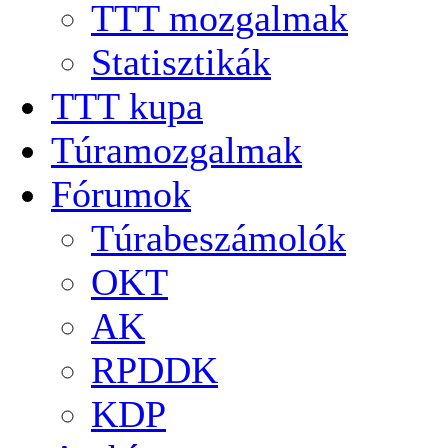
TTT mozgalmak
Statisztikák
TTT kupa
Túramozgalmak
Fórumok
Túrabeszámolók
OKT
AK
RPDDK
KDP