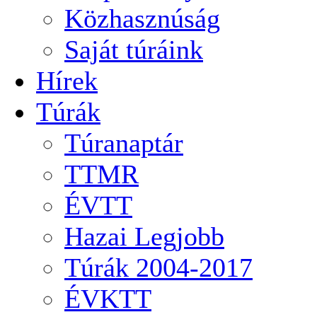
Közhasznúság
Saját túráink
Hírek
Túrák
Túranaptár
TTMR
ÉVTT
Hazai Legjobb
Túrák 2004-2017
ÉVKTT