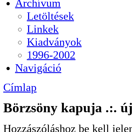
Archívum
Letöltések
Linkek
Kiadványok
1996-2002
Navigáció
Címlap
Börzsöny kapuja .:. ú
Hozzászóláshoz be kell jele