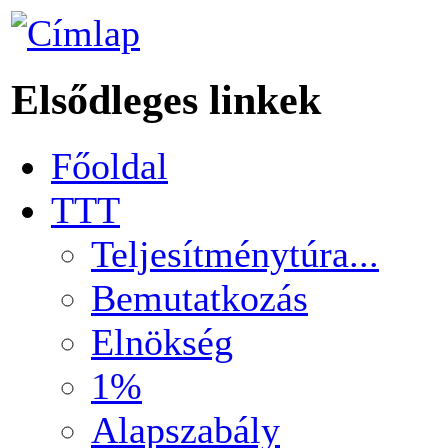
Elsődleges linkek
Főoldal
TTT
Teljesítménytúra...
Bemutatkozás
Elnökség
1%
Alapszabály