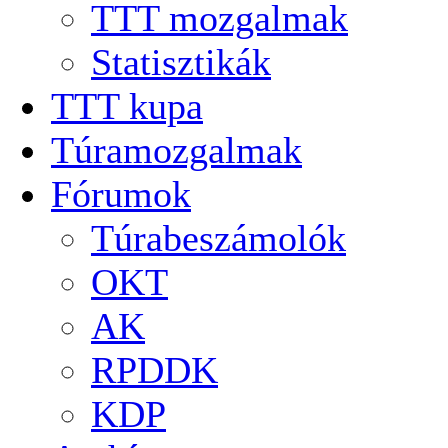
TTT mozgalmak
Statisztikák
TTT kupa
Túramozgalmak
Fórumok
Túrabeszámolók
OKT
AK
RPDDK
KDP