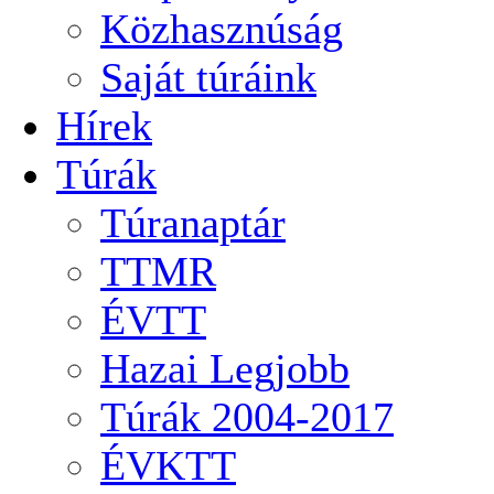
Közhasznúság
Saját túráink
Hírek
Túrák
Túranaptár
TTMR
ÉVTT
Hazai Legjobb
Túrák 2004-2017
ÉVKTT