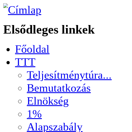
Elsődleges linkek
Főoldal
TTT
Teljesítménytúra...
Bemutatkozás
Elnökség
1%
Alapszabály