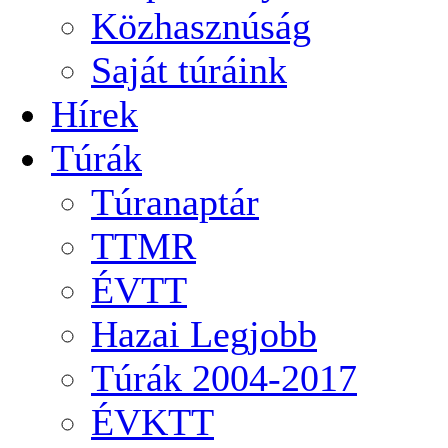
Közhasznúság
Saját túráink
Hírek
Túrák
Túranaptár
TTMR
ÉVTT
Hazai Legjobb
Túrák 2004-2017
ÉVKTT