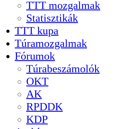
TTT mozgalmak
Statisztikák
TTT kupa
Túramozgalmak
Fórumok
Túrabeszámolók
OKT
AK
RPDDK
KDP