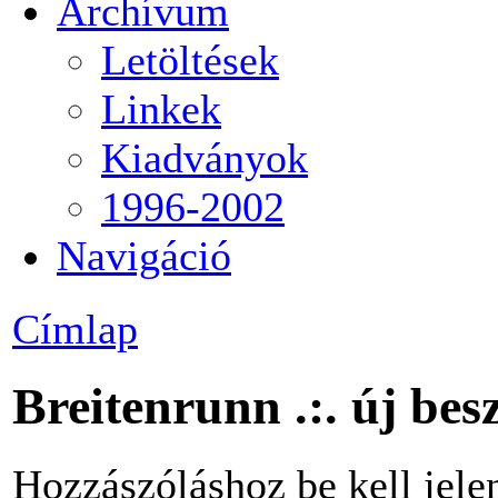
Archívum
Letöltések
Linkek
Kiadványok
1996-2002
Navigáció
Címlap
Breitenrunn .:. új be
Hozzászóláshoz be kell jele