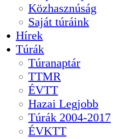
Közhasznúság
Saját túráink
Hírek
Túrák
Túranaptár
TTMR
ÉVTT
Hazai Legjobb
Túrák 2004-2017
ÉVKTT