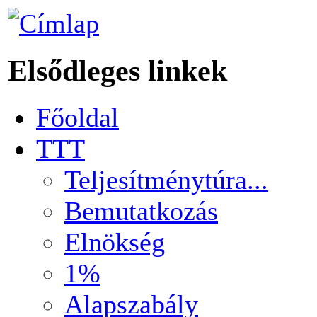
Elsődleges linkek
Főoldal
TTT
Teljesítménytúra...
Bemutatkozás
Elnökség
1%
Alapszabály