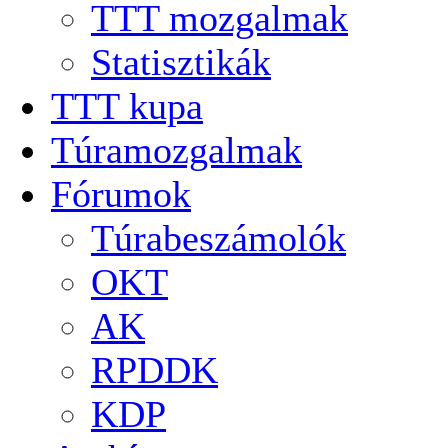
TTT mozgalmak
Statisztikák
TTT kupa
Túramozgalmak
Fórumok
Túrabeszámolók
OKT
AK
RPDDK
KDP