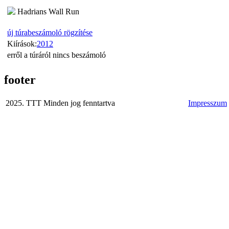
Hadrians Wall Run
új túrabeszámoló rögzítése
Kiírások:
2012
erről a túráról nincs beszámoló
footer
2025. TTT Minden jog fenntartva
Impresszum