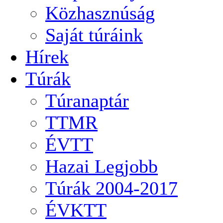
Közhasznúság
Saját túráink
Hírek
Túrák
Túranaptár
TTMR
ÉVTT
Hazai Legjobb
Túrák 2004-2017
ÉVKTT