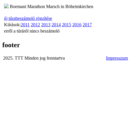
Boemani Marathon Marsch in Böheimkirchen
új túrabeszámoló rögzítése
Kiírások:
2011
2012
2013
2014
2015
2016
2017
erről a túráról nincs beszámoló
footer
2025. TTT Minden jog fenntartva
Impresszum