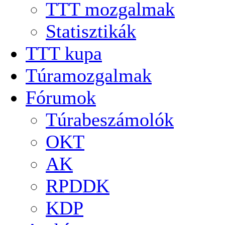
TTT mozgalmak
Statisztikák
TTT kupa
Túramozgalmak
Fórumok
Túrabeszámolók
OKT
AK
RPDDK
KDP