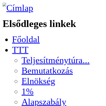
Elsődleges linkek
Főoldal
TTT
Teljesítménytúra...
Bemutatkozás
Elnökség
1%
Alapszabály