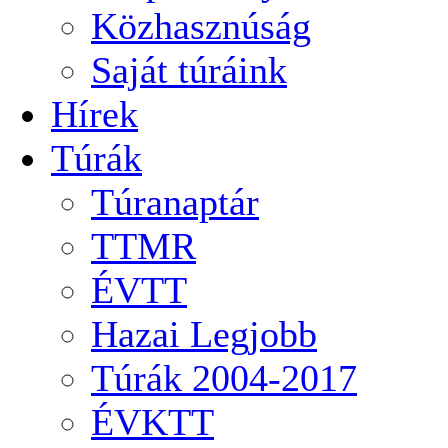
Közhasznúság
Saját túráink
Hírek
Túrák
Túranaptár
TTMR
ÉVTT
Hazai Legjobb
Túrák 2004-2017
ÉVKTT