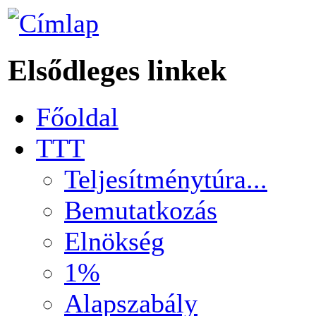
Elsődleges linkek
Főoldal
TTT
Teljesítménytúra...
Bemutatkozás
Elnökség
1%
Alapszabály