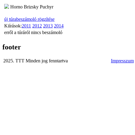
Horno Brizsky Puchyr
új túrabeszámoló rögzítése
Kiírások:
2011
2012
2013
2014
erről a túráról nincs beszámoló
footer
2025. TTT Minden jog fenntartva
Impresszum