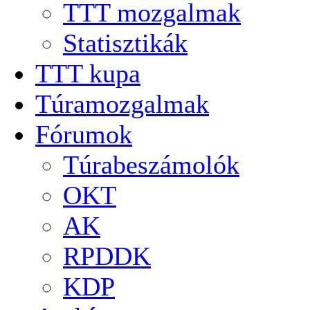
TTT mozgalmak
Statisztikák
TTT kupa
Túramozgalmak
Fórumok
Túrabeszámolók
OKT
AK
RPDDK
KDP