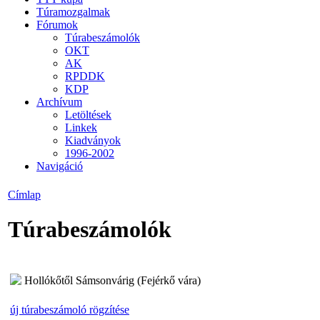
Túramozgalmak
Fórumok
Túrabeszámolók
OKT
AK
RPDDK
KDP
Archívum
Letöltések
Linkek
Kiadványok
1996-2002
Navigáció
Címlap
Túrabeszámolók
Hollókőtől Sámsonvárig (Fejérkő vára)
új túrabeszámoló rögzítése