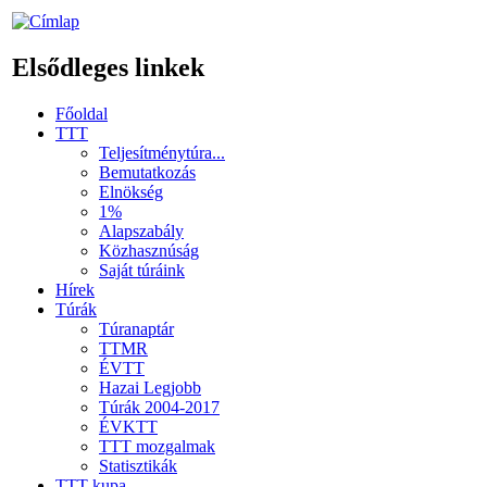
Elsődleges linkek
Főoldal
TTT
Teljesítménytúra...
Bemutatkozás
Elnökség
1%
Alapszabály
Közhasznúság
Saját túráink
Hírek
Túrák
Túranaptár
TTMR
ÉVTT
Hazai Legjobb
Túrák 2004-2017
ÉVKTT
TTT mozgalmak
Statisztikák
TTT kupa