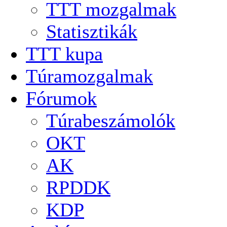
TTT mozgalmak
Statisztikák
TTT kupa
Túramozgalmak
Fórumok
Túrabeszámolók
OKT
AK
RPDDK
KDP