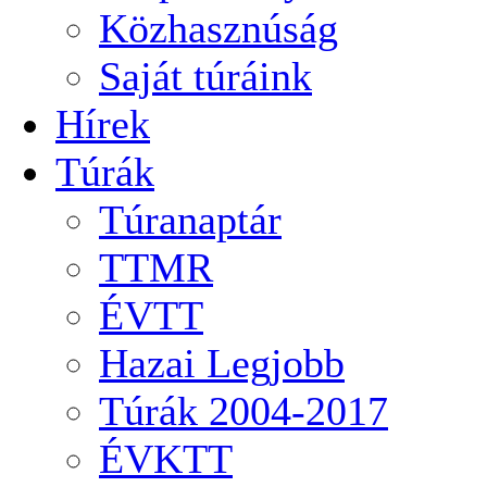
Közhasznúság
Saját túráink
Hírek
Túrák
Túranaptár
TTMR
ÉVTT
Hazai Legjobb
Túrák 2004-2017
ÉVKTT