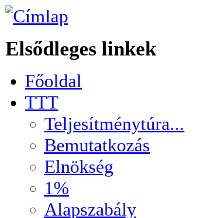
Elsődleges linkek
Főoldal
TTT
Teljesítménytúra...
Bemutatkozás
Elnökség
1%
Alapszabály