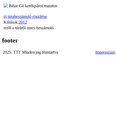
Bihar Gó kerékpáros maraton
új túrabeszámoló rögzítése
Kiírások:
2012
erről a túráról nincs beszámoló
footer
2025. TTT Minden jog fenntartva
Impresszum