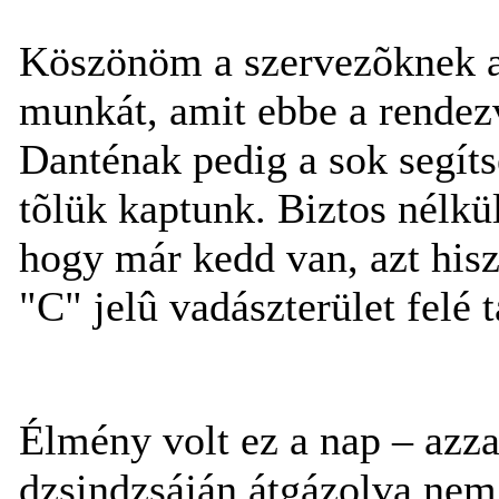
Köszönöm a szervezõknek a 
munkát, amit ebbe a rendez
Danténak pedig a sok segítsé
tõlük kaptunk. Biztos nélkü
hogy már kedd van, azt his
"C" jelû vadászterület felé t
Élmény volt ez a nap – azza
dzsindzsáján átgázolva ne