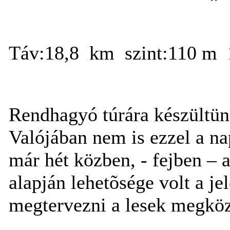
Táv:18,8
km
szint:110 m
Rendhagyó túrára készültünk
Valójában nem is ezzel a na
már hét közben, - fejben – a
alapján lehetõsége volt a je
megtervezni a lesek megköze