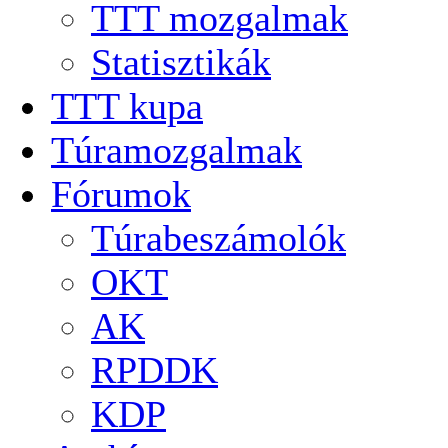
TTT mozgalmak
Statisztikák
TTT kupa
Túramozgalmak
Fórumok
Túrabeszámolók
OKT
AK
RPDDK
KDP