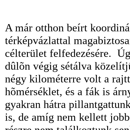
A már otthon beírt koordiná
térképvázlattal magabiztosa
célterület felfedezésére.
Úg
dûlõn végig sétálva közelít
négy kilométerre volt a raj
hõmérséklet, és a fák is árn
gyakran hátra pillantgattu
is, de amíg nem kellett job
részre nem találkoztunk sen