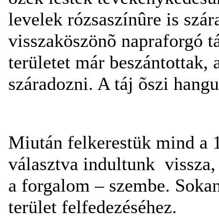
levelek rózsaszínûre is szá
visszaköszönõ napraforgó tá
területet már beszántottak, 
száradozni. A táj õszi hangul
Miután felkerestük mind a 1
választva indultunk vissza,
a forgalom – szembe. Sokan
terület felfedezéséhez.