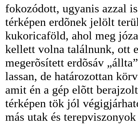
fokozódott, ugyanis azzal i
térképen erdõnek jelölt terü
kukoricaföld, ahol meg józan
kellett volna találnunk, ot
megerõsített erdõsáv „állta
lassan, de határozottan kör
amit én a gép elõtt berajzol
térképen tök jól végigjárha
más utak és terepviszonyok