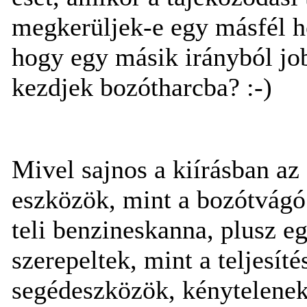
megkerüljek-e egy másfél he
hogy egy másik irányból job
kezdjek bozótharcba? :-)
Mivel sajnos a kiírásban a
eszközök, mint a bozótvág
teli benzineskanna, plusz 
szerepeltek, mint a teljesít
segédeszközök, kénytelenek