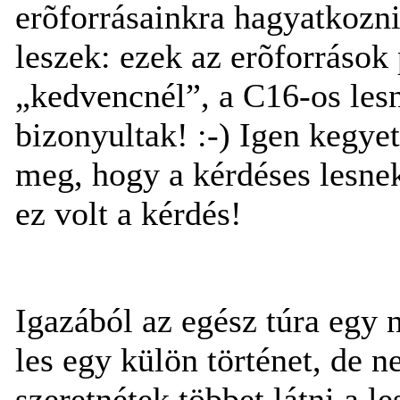
erõforrásainkra hagyatkozn
leszek: ezek az erõforrások 
„kedvencnél”, a C16-os lesn
bizonyultak! :-) Igen kegye
meg, hogy a kérdéses lesnek
ez volt a kérdés!
Igazából az egész túra egy 
les egy külön történet, de 
szeretnétek többet látni a l