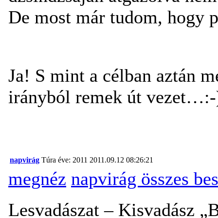
De most már tudom, hogy p
Ja! S mint a célban aztán 
irányból remek út vezet…
:-
napvirág
Túra éve: 2011
2011.09.12 08:26:21
megnéz
napvirág összes be
Lesvadászat – Kisvadász „