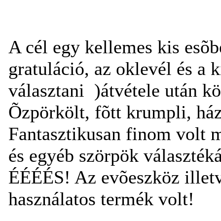
A cél egy kellemes kis esõbe
gratuláció, az oklevél és a k
választani
)átvétele után k
Õzpörkölt, fõtt krumpli, há
Fantasztikusan finom volt 
és egyéb szörpök választékáb
ÉÉÉÉS! Az evõeszköz illetv
használatos termék volt!