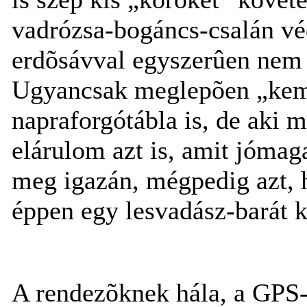
vadrózsa-bogáncs-csalán véd
erdõsávval egyszerûen nem m
Ugyancsak meglepõen „kemé
napraforgótábla is, de aki 
elárulom azt is, amit jómag
meg igazán, mégpedig azt,
éppen egy lesvadász-barát k
A rendezõknek hála, a GPS-