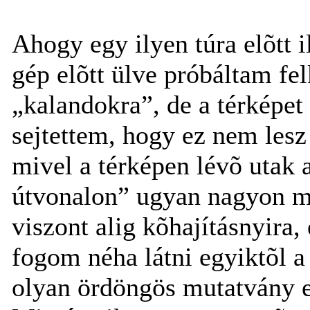
Ahogy egy ilyen túra elõtt i
gép elõtt ülve próbáltam fe
„kalandokra”, de a térképet
sejtettem, hogy ez nem le
mivel a térképen lévõ utak 
útvonalon” ugyan nagyon m
viszont alig kõhajításnyira,
fogom néha látni egyiktõl a
olyan ördöngös mutatvány ez