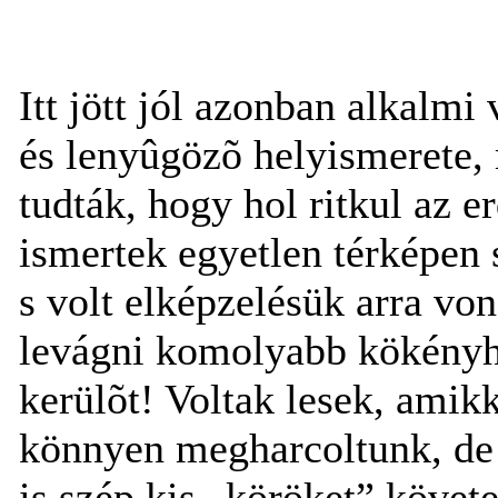
Itt jött jól azonban alkalmi
és lenyûgözõ helyismerete,
tudták, hogy hol ritkul az er
ismertek egyetlen térképen
s volt elképzelésük arra von
levágni komolyabb kökényh
kerülõt! Voltak lesek, ami
könnyen megharcoltunk, de 
is szép kis „köröket” követ