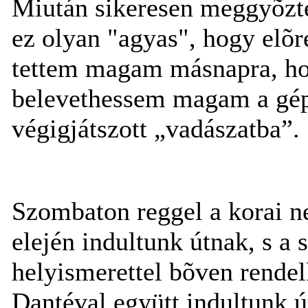
Miután sikeresen meggyõzt
ez olyan "agyas", hogy elõre
tettem magam másnapra, hog
belevethessem magam a gép
végigjátszott „vadászatba”.
Szombaton reggel a korai ne
elején indultunk útnak, s a 
helyismerettel bõven rendel
Dantéval együtt indultunk ú