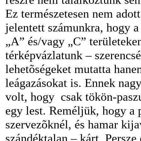
Ez természetesen nem adott 
jelentett számunkra, hogy a
„A” és/vagy „C” területeken
térképvázlatunk – szerencs
lehetõségeket mutatta hane
leágazásokat is. Ennek nagyo
volt, hogy
csak tökön-pasz
egy lest. Reméljük, hogy a
szervezõknél, és hamar kijav
szándéktalan – kárt. Persze