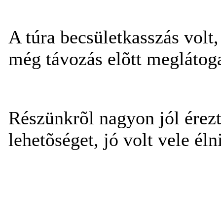
A túra becsületkasszás volt,
még távozás elõtt meglátoga
Részünkrõl nagyon jól ére
lehetõséget, jó volt vele éln