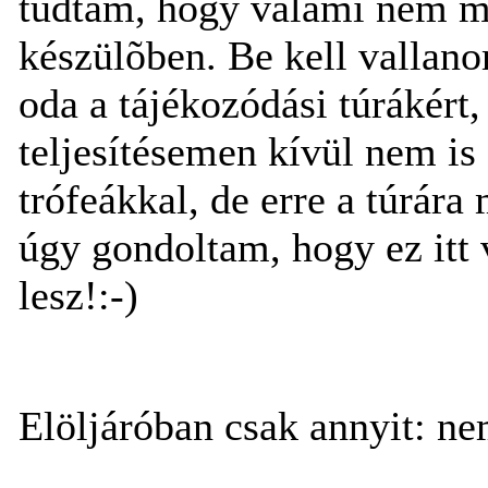
tudtam, hogy valami nem me
készülõben. Be kell vallan
oda a tájékozódási túrákért
teljesítésemen kívül nem is
trófeákkal, de erre a túrár
úgy gondoltam, hogy ez it
lesz!:-)
Elöljáróban csak annyit: ne