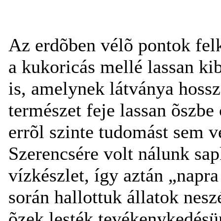
Az erdõben vélõ pontok felk
a kukoricás mellé lassan ki
is, amelynek látványa hossz
természet feje lassan õszbe 
errõl szinte tudomást sem v
Szerencsére volt nálunk sa
vízkészlet, így aztán „napra
során hallottuk állatok nesz
õzek lesték tevékenykedésün