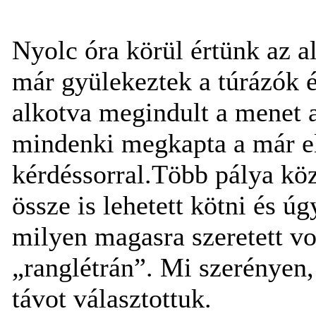
Nyolc óra körül értünk az al
már gyülekeztek a túrázók é
alkotva megindult a menet a 
mindenki megkapta a már elõ
kérdéssorral.Több pálya közü
össze is lehetett kötni és úg
milyen magasra szeretett vo
„ranglétrán”. Mi szerényen, 
távot választottuk.