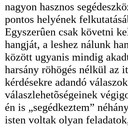
nagyon hasznos segédeszköz 
pontos helyének felkutatás
Egyszerûen csak követni kel
hangját, a leshez nálunk h
között ugyanis mindig akadt
harsány röhögés nélkül az i
kérdésekre adandó válaszok l
válaszlehetõségeinek végig
én is „segédkeztem” néhány
isten voltak olyan feladatok