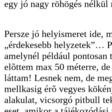
egy jó nagy röhögés nélkül
Persze jó helyismeret ide, 
„érdekesebb helyzetek”… P
amelynél például pontosan t
elõttem max 50 méterre, de
láttam! Lesnek nem, de meg
mellkasig érõ vegyes kökén
alakulat, vicsorgó pitbull t
eset, amikor a tájékozódási