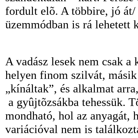
fordult elõ. A többire, jó á
üzemmódban is rá lehetett k
A vadász lesek nem csak a 
helyen finom szilvát, mási
„kínáltak”, és alkalmat arra
a
gyûjtõzsákba tehessük. T
mondható, hol az anyagát, h
variációval nem is találko