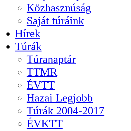
Közhasznúság
Saját túráink
Hírek
Túrák
Túranaptár
TTMR
ÉVTT
Hazai Legjobb
Túrák 2004-2017
ÉVKTT