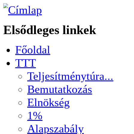
Elsődleges linkek
Főoldal
TTT
Teljesítménytúra...
Bemutatkozás
Elnökség
1%
Alapszabály