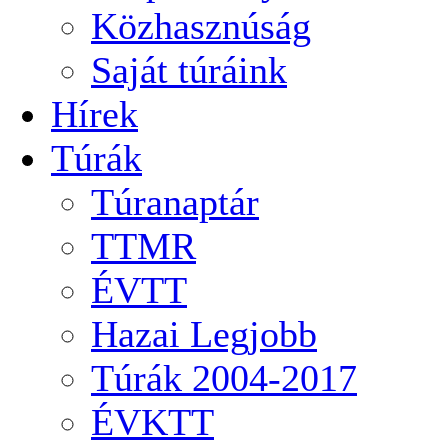
Közhasznúság
Saját túráink
Hírek
Túrák
Túranaptár
TTMR
ÉVTT
Hazai Legjobb
Túrák 2004-2017
ÉVKTT