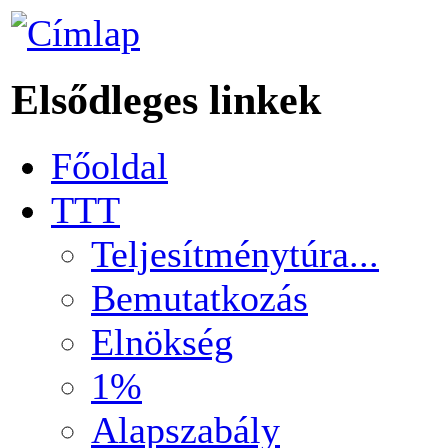
Elsődleges linkek
Főoldal
TTT
Teljesítménytúra...
Bemutatkozás
Elnökség
1%
Alapszabály