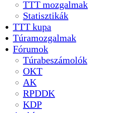
TTT mozgalmak
Statisztikák
TTT kupa
Túramozgalmak
Fórumok
Túrabeszámolók
OKT
AK
RPDDK
KDP