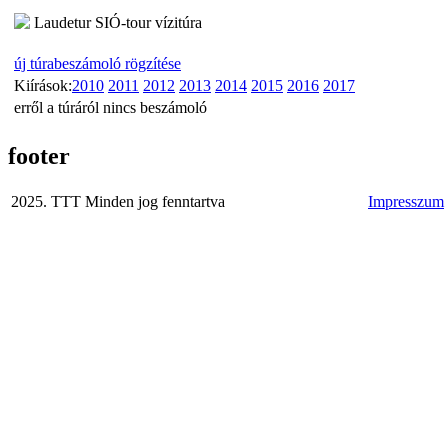
Laudetur SIÓ-tour vízitúra
új túrabeszámoló rögzítése
Kiírások:
2010
2011
2012
2013
2014
2015
2016
2017
erről a túráról nincs beszámoló
footer
2025. TTT Minden jog fenntartva
Impresszum