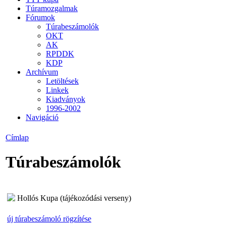
Túramozgalmak
Fórumok
Túrabeszámolók
OKT
AK
RPDDK
KDP
Archívum
Letöltések
Linkek
Kiadványok
1996-2002
Navigáció
Címlap
Túrabeszámolók
Hollós Kupa (tájékozódási verseny)
új túrabeszámoló rögzítése