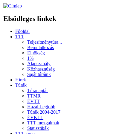
Elsődleges linkek
Főoldal
TTT
Teljesítménytúra...
Bemutatkozás
Elnökség
1%
Alapszabály
Közhasznúság
Saját túráink
Hírek
Túrák
Túranaptár
TTMR
ÉVTT
Hazai Legjobb
Túrák 2004-2017
ÉVKTT
TTT mozgalmak
Statisztikák
TTT kupa