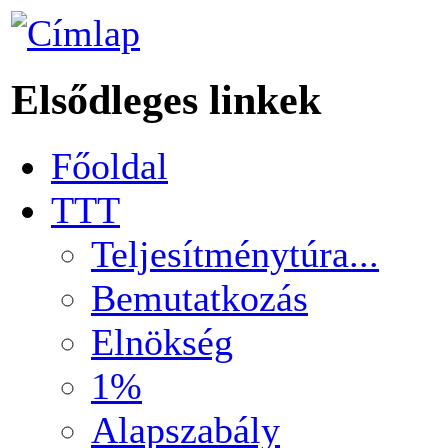
Elsődleges linkek
Főoldal
TTT
Teljesítménytúra...
Bemutatkozás
Elnökség
1%
Alapszabály