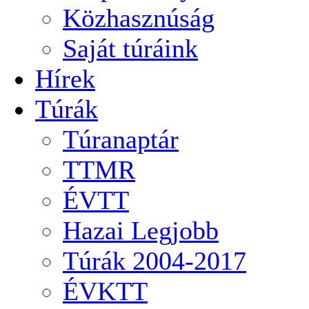
Közhasznúság
Saját túráink
Hírek
Túrák
Túranaptár
TTMR
ÉVTT
Hazai Legjobb
Túrák 2004-2017
ÉVKTT