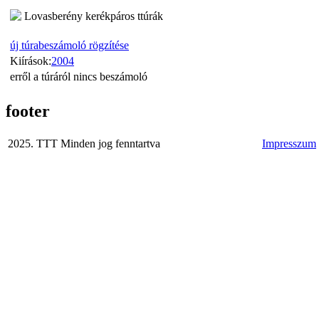
Lovasberény kerékpáros ttúrák
új túrabeszámoló rögzítése
Kiírások:
2004
erről a túráról nincs beszámoló
footer
2025. TTT Minden jog fenntartva
Impresszum