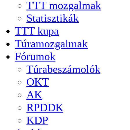
TTT mozgalmak
Statisztikák
TTT kupa
Túramozgalmak
Fórumok
Túrabeszámolók
OKT
AK
RPDDK
KDP