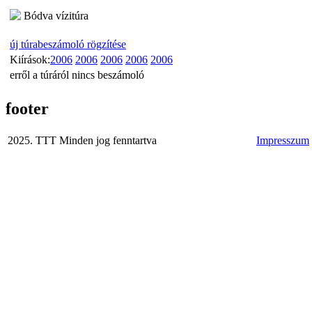
Bódva vízitúra
új túrabeszámoló rögzítése
Kiírások:
2006
2006
2006
2006
2006
erről a túráról nincs beszámoló
footer
2025. TTT Minden jog fenntartva
Impresszum