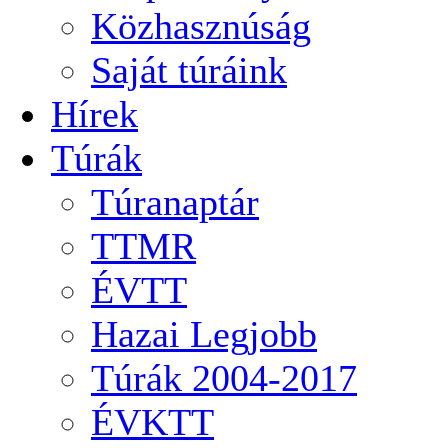
Közhasznúság
Saját túráink
Hírek
Túrák
Túranaptár
TTMR
ÉVTT
Hazai Legjobb
Túrák 2004-2017
ÉVKTT