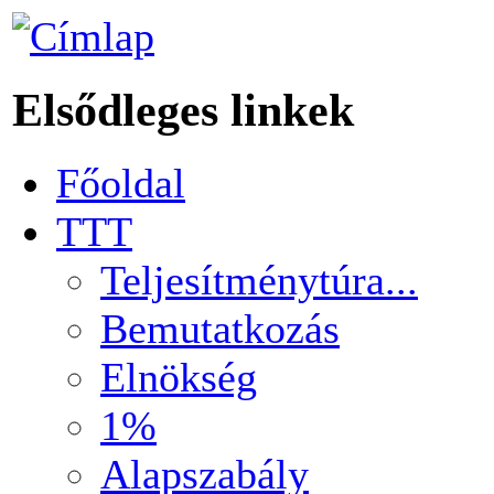
Elsődleges linkek
Főoldal
TTT
Teljesítménytúra...
Bemutatkozás
Elnökség
1%
Alapszabály