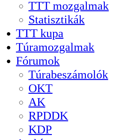
TTT mozgalmak
Statisztikák
TTT kupa
Túramozgalmak
Fórumok
Túrabeszámolók
OKT
AK
RPDDK
KDP