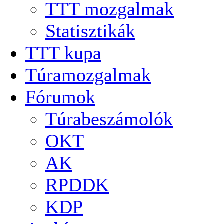
TTT mozgalmak
Statisztikák
TTT kupa
Túramozgalmak
Fórumok
Túrabeszámolók
OKT
AK
RPDDK
KDP