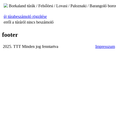
Borkaland túrák / Felsőörsi / Lovasi / Paloznaki / Barangoló bor
új túrabeszámoló rögzítése
erről a túráról nincs beszámoló
footer
2025. TTT Minden jog fenntartva
Impresszum