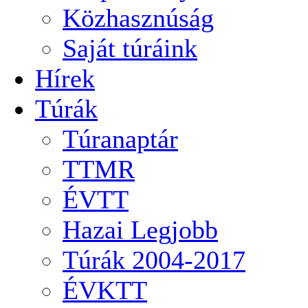
Közhasznúság
Saját túráink
Hírek
Túrák
Túranaptár
TTMR
ÉVTT
Hazai Legjobb
Túrák 2004-2017
ÉVKTT