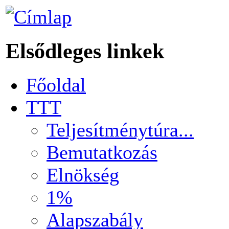
Elsődleges linkek
Főoldal
TTT
Teljesítménytúra...
Bemutatkozás
Elnökség
1%
Alapszabály