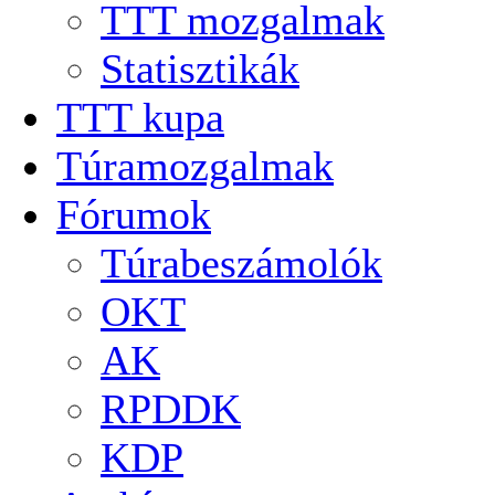
TTT mozgalmak
Statisztikák
TTT kupa
Túramozgalmak
Fórumok
Túrabeszámolók
OKT
AK
RPDDK
KDP