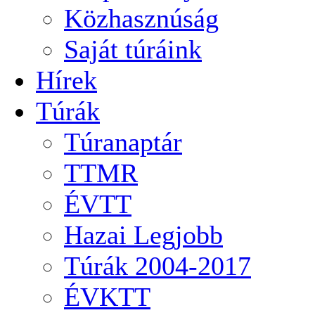
Közhasznúság
Saját túráink
Hírek
Túrák
Túranaptár
TTMR
ÉVTT
Hazai Legjobb
Túrák 2004-2017
ÉVKTT