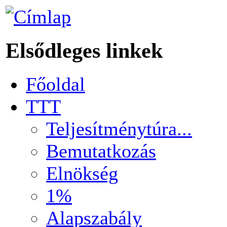
Elsődleges linkek
Főoldal
TTT
Teljesítménytúra...
Bemutatkozás
Elnökség
1%
Alapszabály