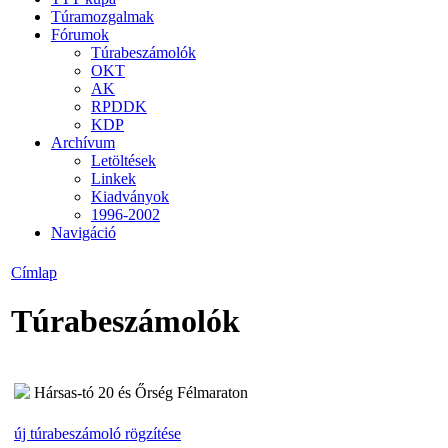
Túramozgalmak
Fórumok
Túrabeszámolók
OKT
AK
RPDDK
KDP
Archívum
Letöltések
Linkek
Kiadványok
1996-2002
Navigáció
Címlap
Túrabeszámolók
Hársas-tó 20 és Őrség Félmaraton
új túrabeszámoló rögzítése