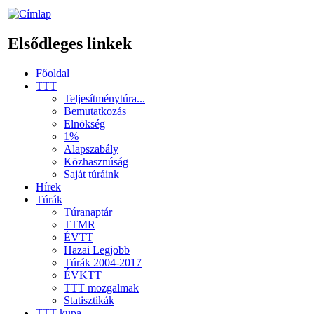
Elsődleges linkek
Főoldal
TTT
Teljesítménytúra...
Bemutatkozás
Elnökség
1%
Alapszabály
Közhasznúság
Saját túráink
Hírek
Túrák
Túranaptár
TTMR
ÉVTT
Hazai Legjobb
Túrák 2004-2017
ÉVKTT
TTT mozgalmak
Statisztikák
TTT kupa