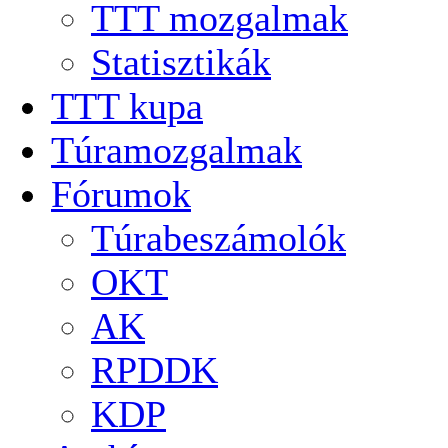
TTT mozgalmak
Statisztikák
TTT kupa
Túramozgalmak
Fórumok
Túrabeszámolók
OKT
AK
RPDDK
KDP