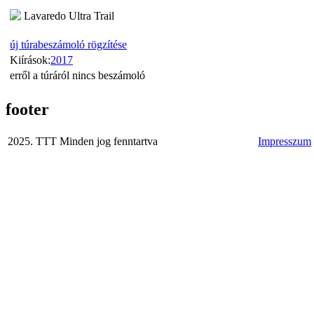
Lavaredo Ultra Trail
új túrabeszámoló rögzítése
Kiírások:
2017
erről a túráról nincs beszámoló
footer
2025. TTT Minden jog fenntartva
Impresszum