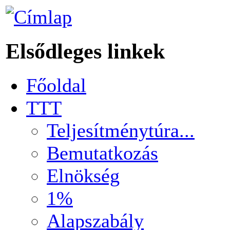
Elsődleges linkek
Főoldal
TTT
Teljesítménytúra...
Bemutatkozás
Elnökség
1%
Alapszabály