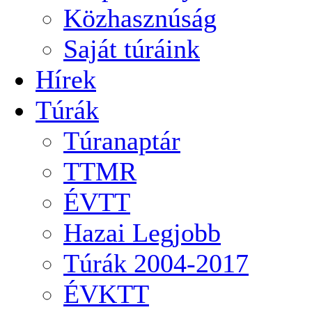
Közhasznúság
Saját túráink
Hírek
Túrák
Túranaptár
TTMR
ÉVTT
Hazai Legjobb
Túrák 2004-2017
ÉVKTT