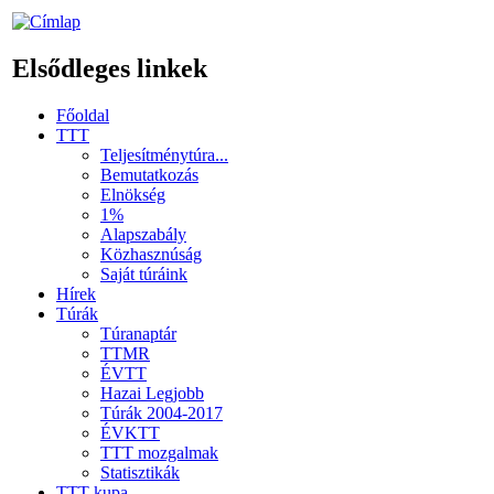
Elsődleges linkek
Főoldal
TTT
Teljesítménytúra...
Bemutatkozás
Elnökség
1%
Alapszabály
Közhasznúság
Saját túráink
Hírek
Túrák
Túranaptár
TTMR
ÉVTT
Hazai Legjobb
Túrák 2004-2017
ÉVKTT
TTT mozgalmak
Statisztikák
TTT kupa