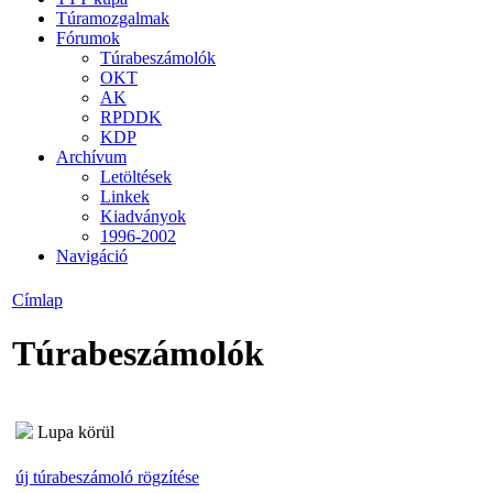
Túramozgalmak
Fórumok
Túrabeszámolók
OKT
AK
RPDDK
KDP
Archívum
Letöltések
Linkek
Kiadványok
1996-2002
Navigáció
Címlap
Túrabeszámolók
Lupa körül
új túrabeszámoló rögzítése