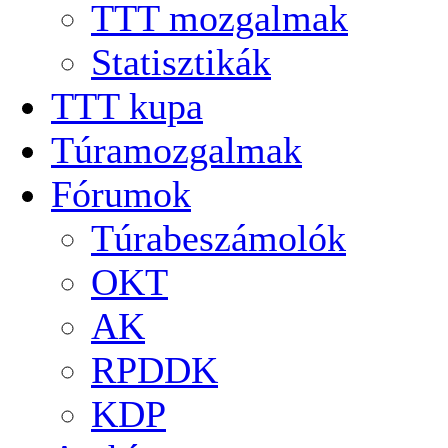
TTT mozgalmak
Statisztikák
TTT kupa
Túramozgalmak
Fórumok
Túrabeszámolók
OKT
AK
RPDDK
KDP