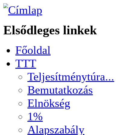
Elsődleges linkek
Főoldal
TTT
Teljesítménytúra...
Bemutatkozás
Elnökség
1%
Alapszabály