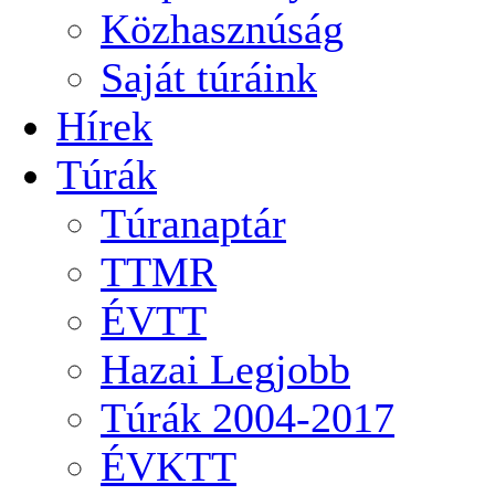
Közhasznúság
Saját túráink
Hírek
Túrák
Túranaptár
TTMR
ÉVTT
Hazai Legjobb
Túrák 2004-2017
ÉVKTT