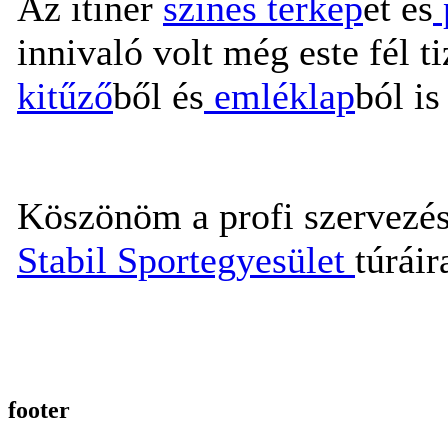
Az itiner
színes térkép
et és
innivaló volt még este fél t
kitűző
ből és
emléklap
ból is
Köszönöm a profi szervezés
Stabil Sportegyesület
túráir
footer