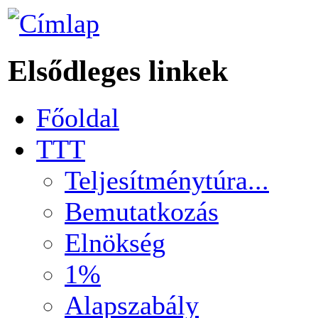
Elsődleges linkek
Főoldal
TTT
Teljesítménytúra...
Bemutatkozás
Elnökség
1%
Alapszabály