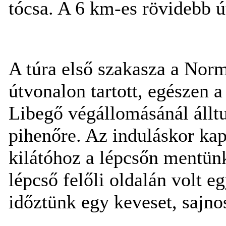
tócsa. A 6 km-es rövidebb ú
A túra első szakasza a Norm
útvonalon tartott, egészen a
Libegő végállomásánál állt
pihenőre. Az induláskor kap
kilátóhoz a lépcsőn mentünk
lépcső felőli oldalán volt eg
időztünk egy keveset, sajno