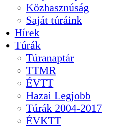
Közhasznúság
Saját túráink
Hírek
Túrák
Túranaptár
TTMR
ÉVTT
Hazai Legjobb
Túrák 2004-2017
ÉVKTT