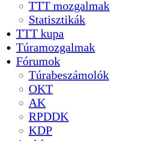
TTT mozgalmak
Statisztikák
TTT kupa
Túramozgalmak
Fórumok
Túrabeszámolók
OKT
AK
RPDDK
KDP