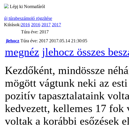
Lépj ki Normafáról
új túrabeszámoló rögzítése
Kiírások:
2016
2016
2017
2017
Túra éve: 2017
jlehocz
Túra éve: 2017
2017.05.14 21:30:05
megnéz
jlehocz összes bes
Kezdőként, mindössze néhán
mögött vágtunk neki az esti
pozitív tapasztalataink volt
kedvezett, kellemes 17 fok v
voltak a korábbi esőzések el