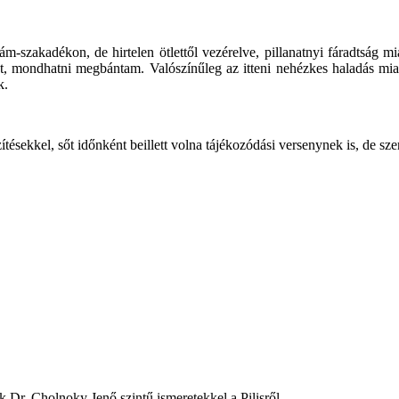
szakadékon, de hirtelen ötlettől vezérelve, pillanatnyi fáradtság m
át, mondhatni megbántam. Valószínűleg az itteni nehézkes haladás miatt
k.
ítésekkel, sőt időnként beillett volna tájékozódási versenynek is, de sze
k Dr. Cholnoky Jenő szintű ismeretekkel a Pilisről.