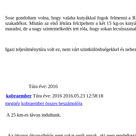
Sose gondoltam volna, hogy valaha kutyákkal fogok felmenni a Rám-
szakadékot. Miután az első létrára felcipeltem a két 15 kg-os kuty
maradni, de a nagy szintemelkedés tett róla, hogy sokan lecsússzana
Igazi teljesítménytúra volt ez, nem várt szintkülönbségekkel és nehez
Túra éve: 2016
kobraember
Túra éve: 2016
2016.05.23 12:58:18
megnéz
kobraember összes beszámolója
A 25 km-es távon indultunk.
- Az ötsoros útvonalleírás nem sokat segít annak, aki nem rendelkezi