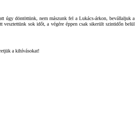
iatt úgy döntöttünk, nem mászunk fel a Lukács-árkon, bevállaljuk a
 vesztettünk sok időt, a végére éppen csak sikerült szintidőn belül
retjük a kihívásokat!