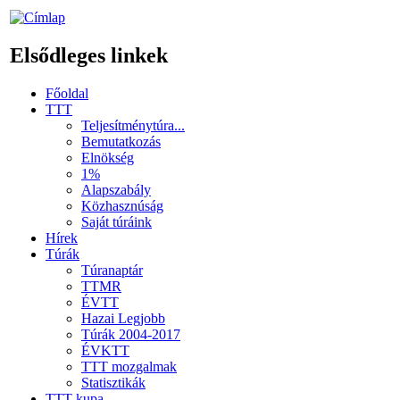
Elsődleges linkek
Főoldal
TTT
Teljesítménytúra...
Bemutatkozás
Elnökség
1%
Alapszabály
Közhasznúság
Saját túráink
Hírek
Túrák
Túranaptár
TTMR
ÉVTT
Hazai Legjobb
Túrák 2004-2017
ÉVKTT
TTT mozgalmak
Statisztikák
TTT kupa