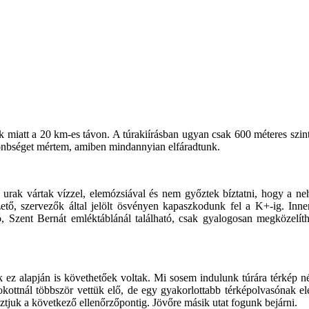
yák miatt a 20 km-es távon. A túrakiírásban ugyan csak 600 méteres sz
lönbséget mértem, amiben mindannyian elfáradtunk.
rak vártak vízzel, elemózsiával és nem győztek bíztatni, hogy a nehez
zető, szervezők által jelölt ösvényen kapaszkodunk fel a K+-ig. Inn
, Szent Bernát emléktáblánál található, csak gyalogosan megközelíthe
lek ez alapján is követhetőek voltak. Mi sosem indulunk túrára térkép 
okottnál többször vettük elő, de egy gyakorlottabb térképolvasónak el
ztjuk a következő ellenőrzőpontig. Jövőre másik utat fogunk bejárni.