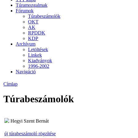
Túramozgalmak
Fórumok
Túrabeszámolók
OKT
AK
RPDDK
KDP
Archívum
Letöltések
Linkek
Kiadványok
1996-2002
Navigáció
Címlap
Túrabeszámolók
Hegyi Szent Bernát
új túrabeszámoló rögzítése