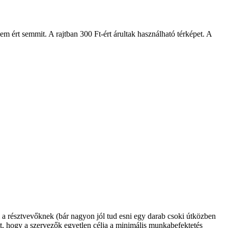
nem ért semmit. A rajtban 300 Ft-ért árultak használható térképet. A
a résztvevőknek (bár nagyon jól tud esni egy darab csoki útközben
ött, hogy a szervezők egyetlen célja a minimális munkabefektetés