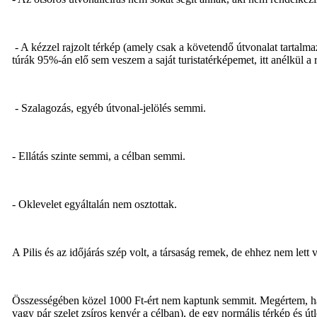
- A kézzel rajzolt térkép (amely csak a követendő útvonalat tartalmaz
túrák 95%-án elő sem veszem a saját turistatérképemet, itt anélkül a 
- Szalagozás, egyéb útvonal-jelölés semmi.
- Ellátás szinte semmi, a célban semmi.
- Oklevelet egyáltalán nem osztottak.
A Pilis és az időjárás szép volt, a társaság remek, de ehhez nem lett 
Összességében közel 1000 Ft-ért nem kaptunk semmit. Megértem, ha 
vagy pár szelet zsíros kenyér a célban), de egy normális térkép és ú