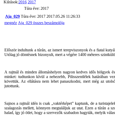
Kiírások:
2016
2017
Túra éve: 2017
Aja_029
Túra éve: 2017
2017.05.26 11:26:33
megnéz
Aja_029 összes beszámolója
Először indultunk a túrán, az ismert terepviszonyok és a fiatal kut
Utólag jó döntésnek bizonyult, mert a végére 1400 méteres szintkü
A rajtnál és minden állomáshelyen nagyon kedves idős hölgyek és u
minket: tudtunkon kívül a nehezebb, Pilisszentlélek határában ve
követtük. Az ellátásra nem lehet panaszkodni, mert még az utolsó
jutottunk.
Sajnos a rajtnál idén is csak „vaktérképet” kaptunk, de a turistaje
szalagozás mellett, könnyen megtaláljuk az utat. Ezen a túrán a sz
halad, így jó ötlet, hogy a szervezők szabadon hagyták, melyik válas