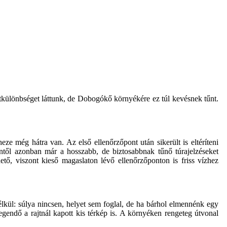
intkülönbséget láttunk, de Dobogókő környékére ez túl kevésnek tűnt.
e még hátra van. Az első ellenőrzőpont után sikerült is eltéríteni
entől azonban már a hosszabb, de biztosabbnak tűnő túrajelzéseket
tő, viszont kieső magaslaton lévő ellenőrzőponton is friss vízhez
nélkül: súlya nincsen, helyet sem foglal, de ha bárhol elmennénk egy
egendő a rajtnál kapott kis térkép is. A környéken rengeteg útvonal