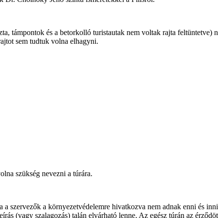
ta, támpontok és a betorkolló turistautak nem voltak rajta feltüntetve) 
rajtot sem tudtuk volna elhagyni.
volna szükség nevezni a túrára.
a szervezők a környezetvédelemre hivatkozva nem adnak enni és inni 
tleírás (vagy szalagozás) talán elvárható lenne. Az egész túrán az érződ