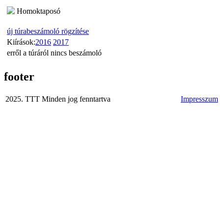
Homoktaposó
új túrabeszámoló rögzítése
Kiírások:
2016
2017
erről a túráról nincs beszámoló
footer
2025. TTT Minden jog fenntartva
Impresszum