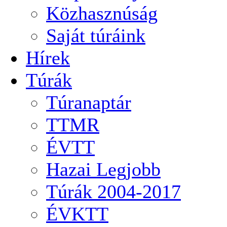
Közhasznúság
Saját túráink
Hírek
Túrák
Túranaptár
TTMR
ÉVTT
Hazai Legjobb
Túrák 2004-2017
ÉVKTT