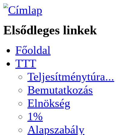
Elsődleges linkek
Főoldal
TTT
Teljesítménytúra...
Bemutatkozás
Elnökség
1%
Alapszabály