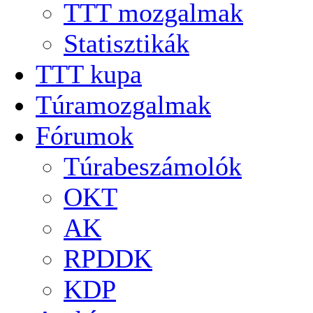
TTT mozgalmak
Statisztikák
TTT kupa
Túramozgalmak
Fórumok
Túrabeszámolók
OKT
AK
RPDDK
KDP