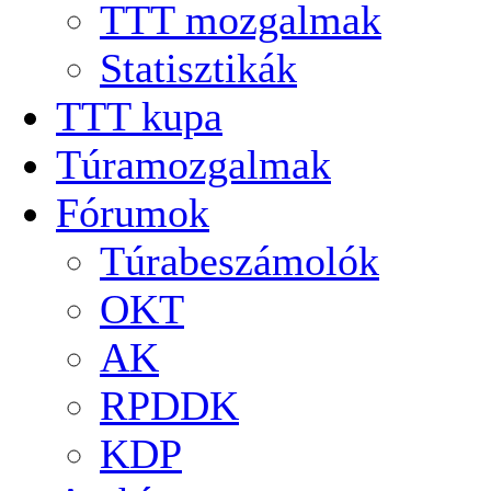
TTT mozgalmak
Statisztikák
TTT kupa
Túramozgalmak
Fórumok
Túrabeszámolók
OKT
AK
RPDDK
KDP