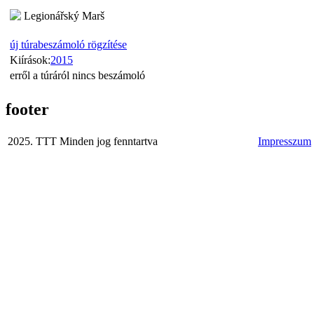
Legionářský Marš
új túrabeszámoló rögzítése
Kiírások:
2015
erről a túráról nincs beszámoló
footer
2025. TTT Minden jog fenntartva
Impresszum