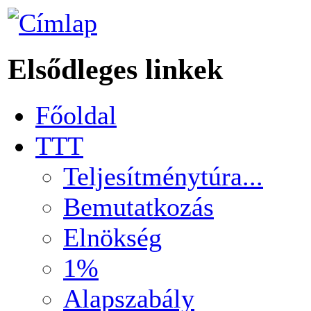
Elsődleges linkek
Főoldal
TTT
Teljesítménytúra...
Bemutatkozás
Elnökség
1%
Alapszabály