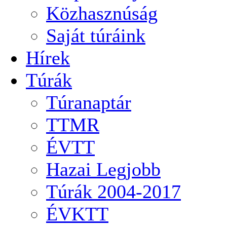
Közhasznúság
Saját túráink
Hírek
Túrák
Túranaptár
TTMR
ÉVTT
Hazai Legjobb
Túrák 2004-2017
ÉVKTT