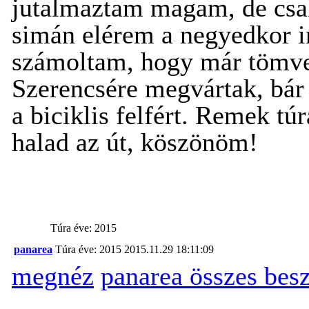
jutalmaztam magam, de csa
simán elérem a negyedkor i
számoltam, hogy már tömve 
Szerencsére megvártak, bár k
a biciklis felfért. Remek tú
halad az út, köszönöm!
Túra éve: 2015
panarea
Túra éve: 2015
2015.11.29 18:11:09
megnéz
panarea összes bes