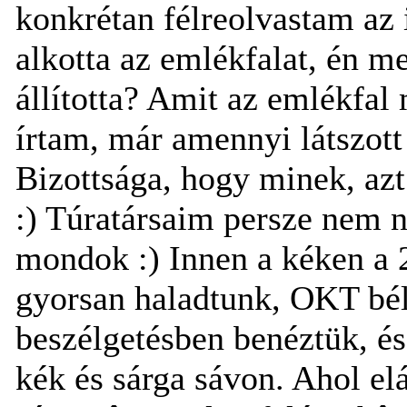
konkrétan félreolvastam az i
alkotta az emlékfalat, én m
állította? Amit az emlékfal 
írtam, már amennyi látszott 
Bizottsága, hogy minek, azt
:) Túratársaim persze nem né
mondok :) Innen a kéken a 2
gyorsan haladtunk, OKT bél
beszélgetésben benéztük, és
kék és sárga sávon. Ahol el