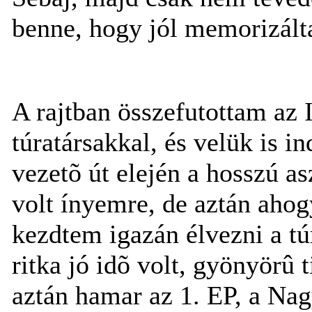
benne, hogy jól memorizált
A rajtban összefutottam az
túratársakkal, és velük is i
vezetõ út elején a hosszú 
volt ínyemre, de aztán ahog
kezdtem igazán élvezni a t
ritka jó idõ volt, gyönyörû t
aztán hamar az 1. EP, a Nag