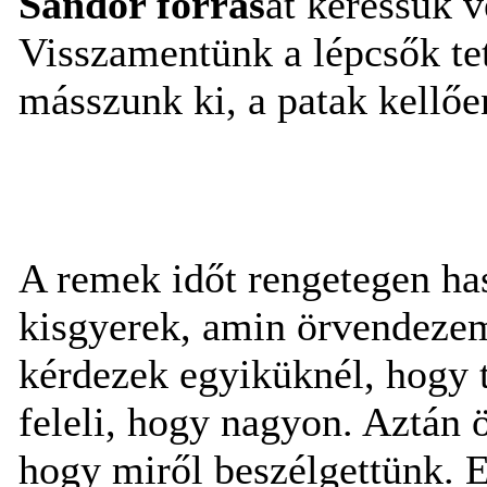
Sándor forrás
át keressük v
Visszamentünk a lépcsők tet
másszunk ki, a patak kellőe
A remek időt rengetegen has
kisgyerek, amin örvendeze
kérdezek egyiküknél, hogy te
feleli, hogy nagyon. Aztán 
hogy miről beszélgettünk. 