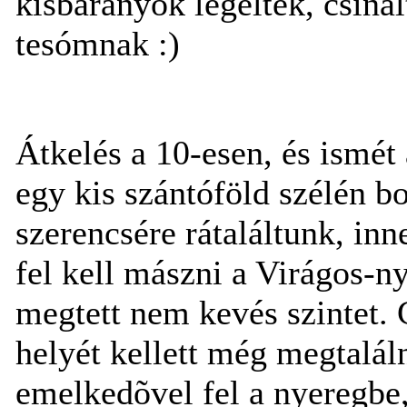
kisbárányok legeltek, csiná
tesómnak :)
Átkelés a 10-esen, és ismét
egy kis szántóföld szélén b
szerencsére rátaláltunk, in
fel kell mászni a Virágos-n
megtett nem kevés szintet. 
helyét kellett még megtalálni
emelkedõvel fel a nyeregbe