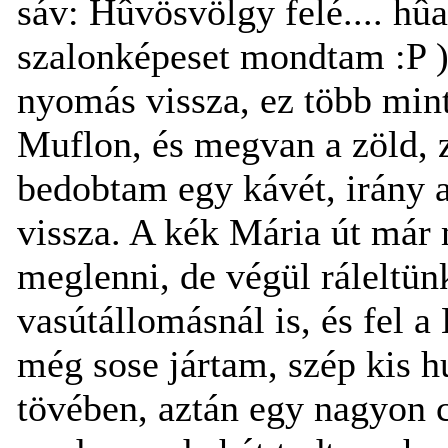
sáv: Hûvösvölgy felé.... hû
szalonképeset mondtam :P )
nyomás vissza, ez több mint
Muflon, és megvan a zöld, 
bedobtam egy kávét, irány a 
vissza. A kék Mária út már
meglenni, de végül ráleltünk
vasútállomásnál is, és fel a
még sose jártam, szép kis h
tövében, aztán egy nagyon