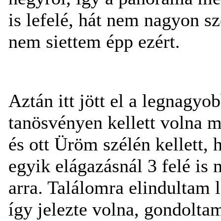
is lefelé, hát nem nagyon sz
nem siettem épp ezért.
Aztán itt jött el a legnagyo
tanösvényen kellett volna me
és ott Üröm szélén kellett,
egyik elágazásnál 3 felé is 
arra. Találomra elindultam l
így jelezte volna, gondolta