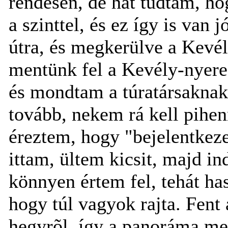
rendesen, de hát tudtam, h
a szinttel, és ez így is van 
útra, és megkerülve a Kevél
mentünk fel a Kevély-nyereg
és mondtam a túratársakna
tovább, nekem rá kell pihe
éreztem, hogy "bejelentkeze
ittam, ültem kicsit, majd 
könnyen értem fel, tehát has
hogy túl vagyok rajta. Fent a
hegyrõl, így a panoráma m