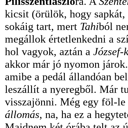
Pilisszentlászló
ra. A
Szente
kicsit (örülök, hogy sapkát
sokáig tart, mert
Tahi
ból ne
megállok értetlenkedni a sz
hol vagyok, aztán a
József-
akkor már jó nyomon járok
amibe a pedál állandóan be
leszállít a nyeregből. Már 
visszajönni. Még egy föl-le
állomás
, na, ha ez a hegyte
Majdnem két órába telt az ú