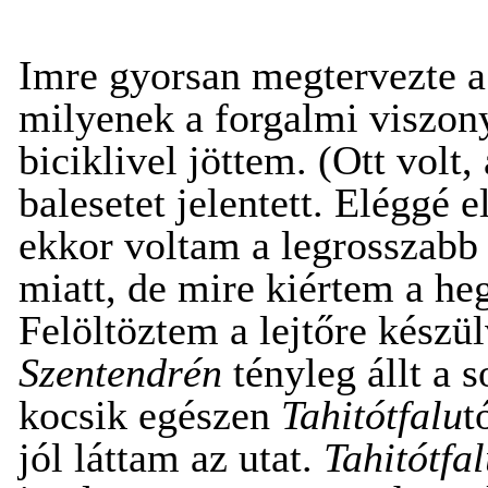
Imre gyorsan megtervezte a
milyenek a forgalmi viszo
biciklivel jöttem. (Ott volt
balesetet jelentett. Eléggé 
ekkor voltam a legrosszabb
miatt, de mire kiértem a he
Felöltöztem a lejtőre készül
Szentendrén
tényleg állt a s
kocsik egészen
Tahitótfalu
t
jól láttam az utat.
Tahitótfa