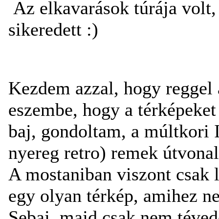
Az elkavarások túrája volt,
sikeredett :)
Kezdem azzal, hogy reggel a
eszembe, hogy a térképeket
baj, gondoltam, a múltkori I
nyereg retro) remek útvonall
A mostaniban viszont csak le
egy olyan térkép, amihez ne
Sebaj, majd csak nem téved