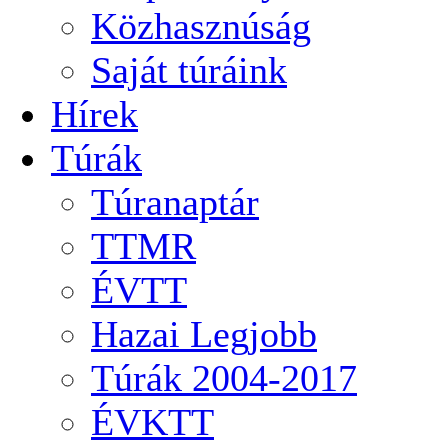
Közhasznúság
Saját túráink
Hírek
Túrák
Túranaptár
TTMR
ÉVTT
Hazai Legjobb
Túrák 2004-2017
ÉVKTT