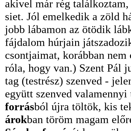
akivel már rég találkoztam, 
siet. Jól emelkedik a zöld 
jobb lábamon az ötödik láb
fájdalom húrjain játszadoz
csontjaimat, korábban nem c
róla, hogy van.) Szent Pál j
tag (testrész) szenved - jel
együtt szenved valamennyi 
forrás
ból újra töltök, kis t
árok
ban töröm magam előre