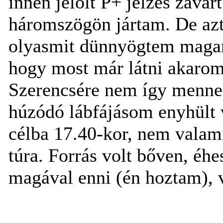
innen jelölt P+ jelzés zav
háromszögön jártam. De aztá
olyasmit dünnyögtem magam
hogy most már látni akarom
Szerencsére nem így menne
húzódó lábfájásom enyhült v
célba 17.40-kor, nem valam
túra. Forrás volt bőven, éhe
magával enni (én hoztam), 