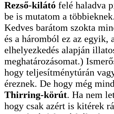
Rezső-kilátó
felé haladva p
be is mutatom a többieknek
Kedves barátom szokta min
és a háromból ez az egyik,
elhelyezkedés alapján illato
meghatározásomat.) Ismerő
hogy teljesítménytúrán vag
éreznek. De hogy még mindig
Thirring-körút
. Ha nem le
hogy csak azért is kitérek r