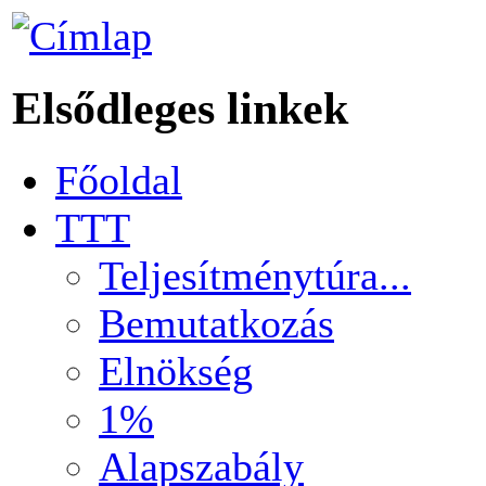
Elsődleges linkek
Főoldal
TTT
Teljesítménytúra...
Bemutatkozás
Elnökség
1%
Alapszabály