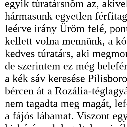
egyik túratársnõm az, akive
hármasunk egyetlen férfitagj
leérve irány Üröm felé, pon
kellett volna mennünk, a kó
kedves túratárs, aki megmo
de szerintem ez még belefér
a kék sáv keresése Pilisbor
bércen át a Rozália-téglagy
nem tagadta meg magát, lef
a fájós lábamat. Viszont eg