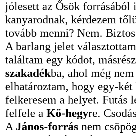
jólesett az Ősök forrásából 
kanyarodnak, kérdezem tőlü
tovább menni? Nem. Biztos?
A barlang jelet választott
találtam egy kódot, másrés
szakadék
ba, ahol még nem 
elhatároztam, hogy egy-két 
felkeresem a helyet. Futás 
felfele a
Kő-hegy
re. Csodá
A
János-forrás
nem csöpög,