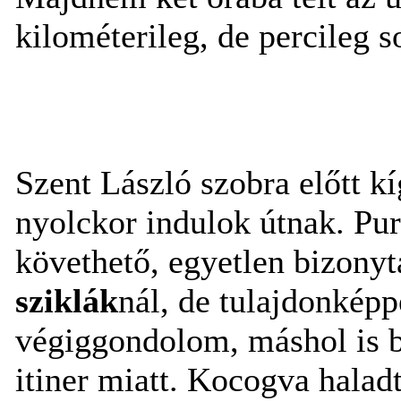
kilométerileg, de percileg s
Szent László szobra előtt k
nyolckor indulok útnak. Purit
követhető, egyetlen bizony
sziklák
nál, de tulajdonképp
végiggondolom, máshol is 
itiner miatt. Kocogva halad