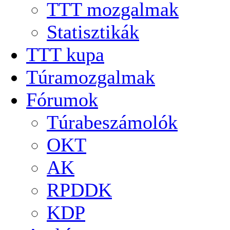
TTT mozgalmak
Statisztikák
TTT kupa
Túramozgalmak
Fórumok
Túrabeszámolók
OKT
AK
RPDDK
KDP