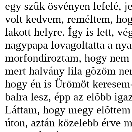
egy szûk ösvényen lefelé, j
volt kedvem, reméltem, hog
lakott helyre. Így is lett, v
nagypapa lovagoltatta a ny
morfondíroztam, hogy nem 
mert halvány lila gõzöm nem
hogy én is Ürömöt keresem-
balra lesz, épp az elõbb iga
Láttam, hogy megy elõttem o
úton, aztán közelebb érve m