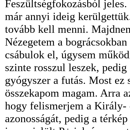
Feszültségfokozásból jeles. 
már annyi ideig kerülgettük
tovább kell menni. Majdnem
Nézegetem a bográcsokban 
csábulok el, úgysem működi
szinte rosszul leszek, pedi
gyógyszer a futás. Most ez 
összekapom magam. Arra az
hogy felismerjem a Király-
azonosságát, pedig a térkép 