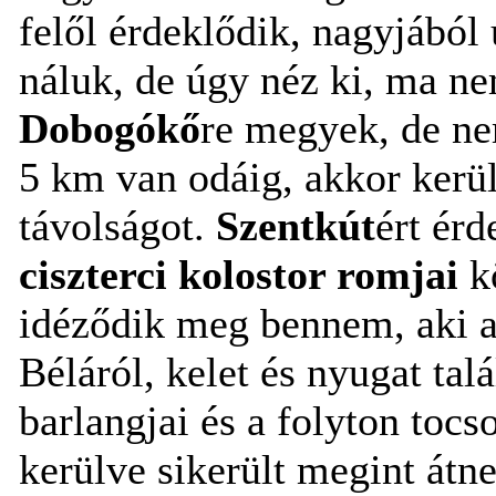
felől érdeklődik, nagyjából 
náluk, de úgy néz ki, ma ne
Dobogókő
re megyek, de n
5 km van odáig, akkor kerü
távolságot.
Szentkút
ért érd
ciszterci kolostor romjai
k
idéződik meg bennem, aki a 
Béláról, kelet és nyugat tal
barlangjai és a folyton toc
kerülve sikerült megint átn