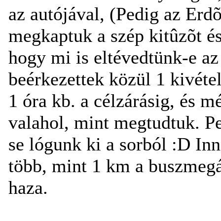
az autójával, (Pedig az Erdõa
megkaptuk a szép kitûzõt és
hogy mi is eltévedtünk-e a
beérkezettek közül 1 kivéte
1 óra kb. a célzárásig, és m
valahol, mint megtudtuk. Pe
se lógunk ki a sorból :D In
több, mint 1 km a buszmegál
haza.