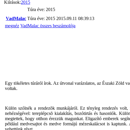
Kiírások:
2015
Túra éve: 2015
VadMalac
Túra éve: 2015
2015.09.11 08:39:13
megnéz
VadMalac összes beszámolója
Egy tökéletes túráról írok. Az útvonal varázslatos, az Északi Zöld v
voltak.
Külön szólnék a rendezõk munkájáról. Ez tényleg rendezés volt, ne
nehézségével: tereplépcsõ kialakítás, bozótirtás és hasonlók. Kü
megtettek, hogy otthon érezzük magunkat. Eligazító emberek segítet
például medvesajtot és medve formájú mézeskalácsot is kaptunk. 
vehettünk részt.