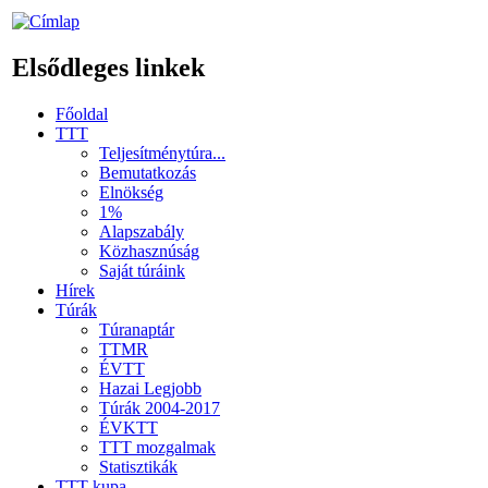
Elsődleges linkek
Főoldal
TTT
Teljesítménytúra...
Bemutatkozás
Elnökség
1%
Alapszabály
Közhasznúság
Saját túráink
Hírek
Túrák
Túranaptár
TTMR
ÉVTT
Hazai Legjobb
Túrák 2004-2017
ÉVKTT
TTT mozgalmak
Statisztikák
TTT kupa