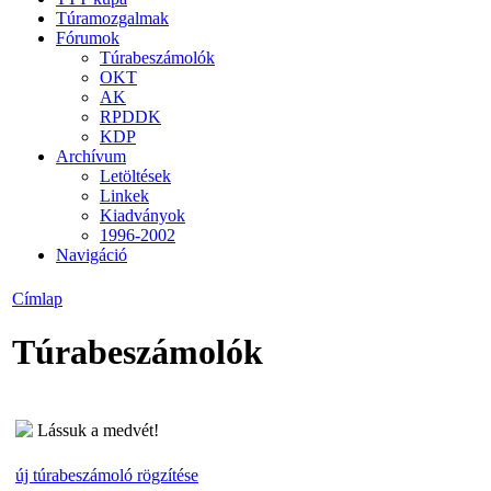
Túramozgalmak
Fórumok
Túrabeszámolók
OKT
AK
RPDDK
KDP
Archívum
Letöltések
Linkek
Kiadványok
1996-2002
Navigáció
Címlap
Túrabeszámolók
Lássuk a medvét!
új túrabeszámoló rögzítése