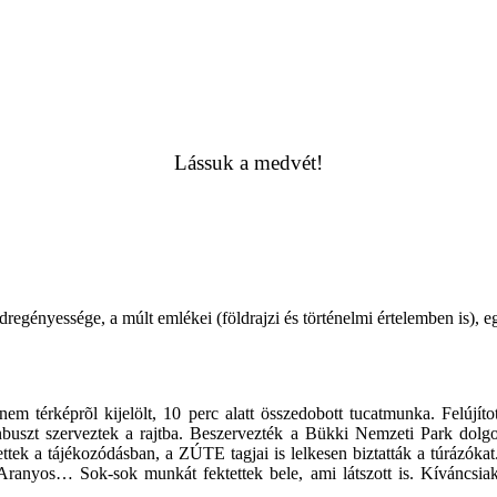
Lássuk a medvét!
adregényessége, a múlt emlékei (földrajzi és történelmi értelemben is),
m térképrõl kijelölt, 10 perc alatt összedobott tucatmunka. Felújít
lönbuszt szerveztek a rajtba. Beszervezték a Bükki Nemzeti Park dolg
tek a tájékozódásban, a ZÚTE tagjai is lelkesen biztatták a túrázóka
Aranyos… Sok-sok munkát fektettek bele, ami látszott is. Kíváncsiak