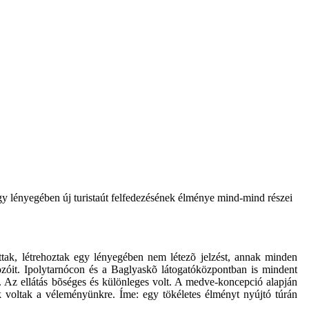
 egy lényegében új turistaút felfedezésének élménye mind-mind részei
ottak, létrehoztak egy lényegében nem létezõ jelzést, annak minden
ozóit. Ipolytarnócon és a Baglyaskõ látogatóközpontban is mindent
t. Az ellátás bõséges és különleges volt. A medve-koncepció alapján
 voltak a véleményünkre. Íme: egy tökéletes élményt nyújtó túrán