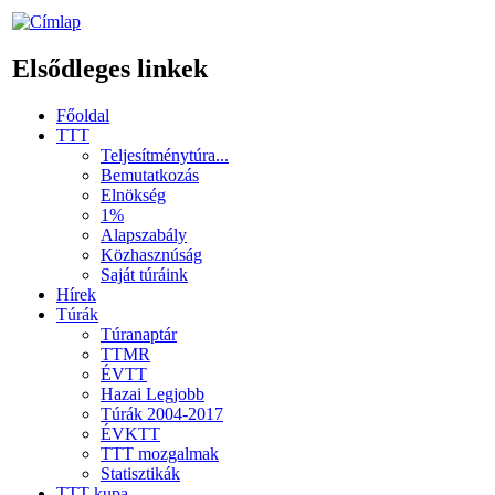
Elsődleges linkek
Főoldal
TTT
Teljesítménytúra...
Bemutatkozás
Elnökség
1%
Alapszabály
Közhasznúság
Saját túráink
Hírek
Túrák
Túranaptár
TTMR
ÉVTT
Hazai Legjobb
Túrák 2004-2017
ÉVKTT
TTT mozgalmak
Statisztikák
TTT kupa