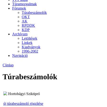
Túramozgalmak
Fórumok
Túrabeszámolók
OKT
AK
RPDDK
KDP
Archívum
Letöltések
Linkek
Kiadványok
1996-2002
Navigáció
Címlap
Túrabeszámolók
Hortobágyi Sziktipró
új túrabeszámoló rögzítése