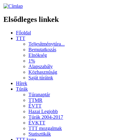
Elsődleges linkek
Főoldal
TTT
Teljesítménytúra...
Bemutatkozás
Elnökség
1%
Alapszabály
Közhasznúság
Saját túráink
Hírek
Túrák
Túranaptár
TTMR
ÉVTT
Hazai Legjobb
Túrák 2004-2017
ÉVKTT
TTT mozgalmak
Statisztikák
TTT kupa