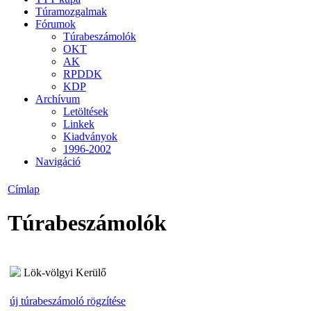
Túramozgalmak
Fórumok
Túrabeszámolók
OKT
AK
RPDDK
KDP
Archívum
Letöltések
Linkek
Kiadványok
1996-2002
Navigáció
Címlap
Túrabeszámolók
Lök-völgyi Kerülő
új túrabeszámoló rögzítése