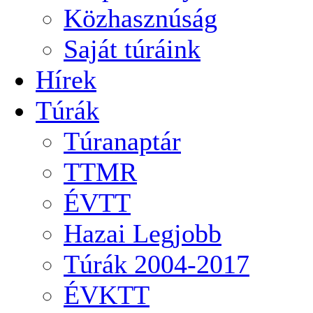
Közhasznúság
Saját túráink
Hírek
Túrák
Túranaptár
TTMR
ÉVTT
Hazai Legjobb
Túrák 2004-2017
ÉVKTT