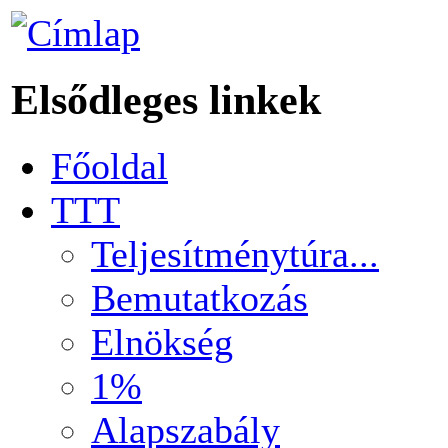
Elsődleges linkek
Főoldal
TTT
Teljesítménytúra...
Bemutatkozás
Elnökség
1%
Alapszabály