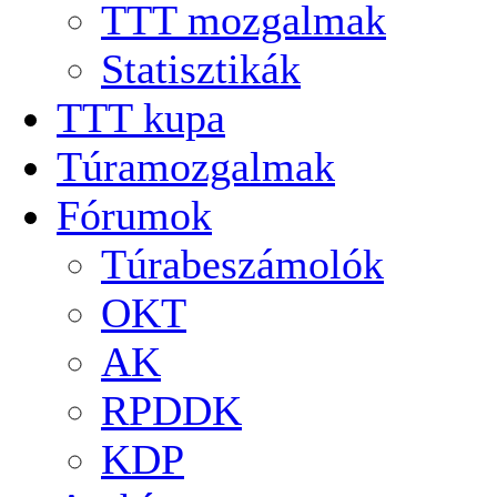
TTT mozgalmak
Statisztikák
TTT kupa
Túramozgalmak
Fórumok
Túrabeszámolók
OKT
AK
RPDDK
KDP