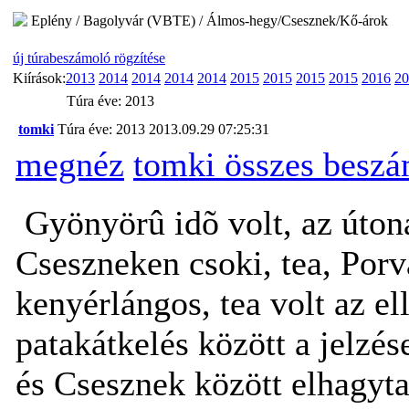
Eplény / Bagolyvár (VBTE) / Álmos-hegy/Csesznek/Kő-árok
új túrabeszámoló rögzítése
Kiírások:
2013
2014
2014
2014
2014
2015
2015
2015
2015
2016
20
Túra éve: 2013
tomki
Túra éve: 2013
2013.09.29 07:25:31
megnéz
tomki összes beszá
Gyönyörû idõ volt, az úton
Cseszneken csoki, tea, Por
kenyérlángos, tea volt az el
patakátkelés között a jelzé
és Csesznek között elhagyt