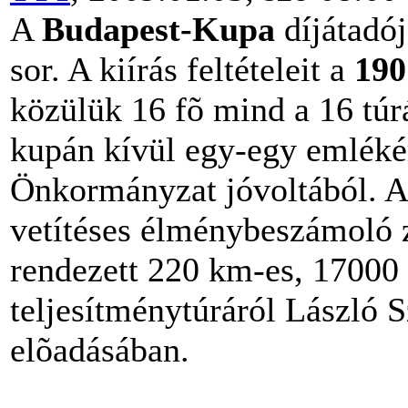
A
Budapest-Kupa
díjátadój
sor. A kiírás feltételeit a
190
közülük 16 fõ mind a 16 túr
kupán kívül egy-egy emléké
Önkormányzat jóvoltából. A
vetítéses élménybeszámoló 
rendezett 220 km-es, 17000
teljesítménytúráról László 
elõadásában.