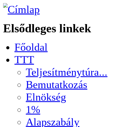
Elsődleges linkek
Főoldal
TTT
Teljesítménytúra...
Bemutatkozás
Elnökség
1%
Alapszabály