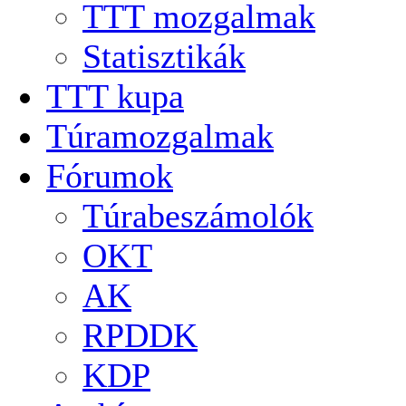
TTT mozgalmak
Statisztikák
TTT kupa
Túramozgalmak
Fórumok
Túrabeszámolók
OKT
AK
RPDDK
KDP