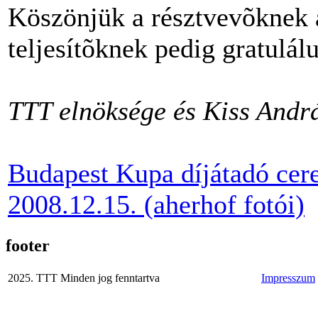
Köszönjük a résztvevõknek 
teljesítõknek pedig gratulál
TTT elnöksége és Kiss Andr
Budapest Kupa díjátadó ce
2008.12.15. (aherhof fotói)
footer
2025. TTT Minden jog fenntartva
Impresszum