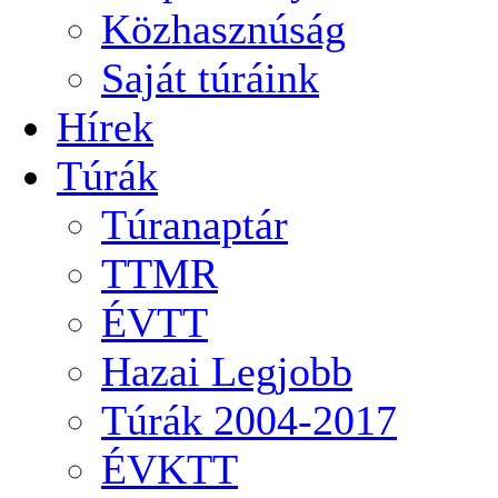
Közhasznúság
Saját túráink
Hírek
Túrák
Túranaptár
TTMR
ÉVTT
Hazai Legjobb
Túrák 2004-2017
ÉVKTT