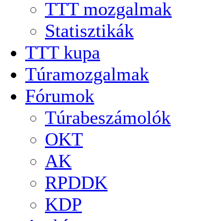
TTT mozgalmak
Statisztikák
TTT kupa
Túramozgalmak
Fórumok
Túrabeszámolók
OKT
AK
RPDDK
KDP