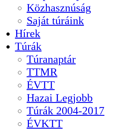
Közhasznúság
Saját túráink
Hírek
Túrák
Túranaptár
TTMR
ÉVTT
Hazai Legjobb
Túrák 2004-2017
ÉVKTT