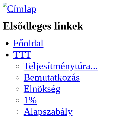
Elsődleges linkek
Főoldal
TTT
Teljesítménytúra...
Bemutatkozás
Elnökség
1%
Alapszabály