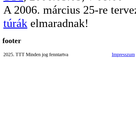
A 2006. március 25-re terve
túrák
elmaradnak!
footer
2025. TTT Minden jog fenntartva
Impresszum