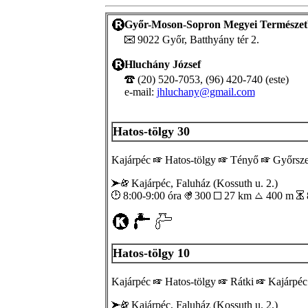
Győr-Moson-Sopron Megyei Természetb
9022 Győr, Batthyány tér 2.
Hluchány József
(20) 520-7053, (96) 420-740 (este)
e-mail:
jhluchany@gmail.com
Hatos-tölgy 30
Kajárpéc
Hatos-tölgy
Tényő
Győrsz
Kajárpéc, Faluház (Kossuth u. 2.)
8:00-9:00 óra
300
27 km
400 m
Hatos-tölgy 10
Kajárpéc
Hatos-tölgy
Rátki
Kajárpéc
Kajárpéc, Faluház (Kossuth u. 2.)