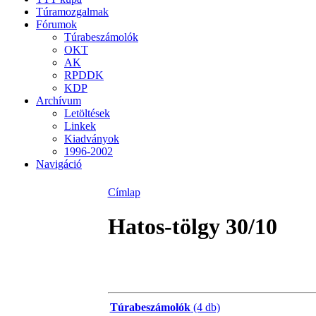
Túramozgalmak
Fórumok
Túrabeszámolók
OKT
AK
RPDDK
KDP
Archívum
Letöltések
Linkek
Kiadványok
1996-2002
Navigáció
Címlap
Hatos-tölgy 30/10
Túrabeszámolók
(4 db)