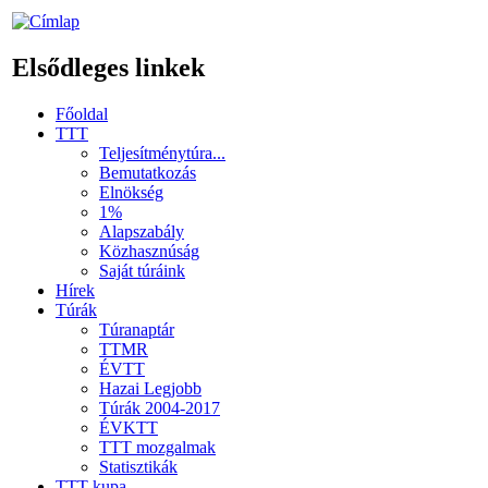
Elsődleges linkek
Főoldal
TTT
Teljesítménytúra...
Bemutatkozás
Elnökség
1%
Alapszabály
Közhasznúság
Saját túráink
Hírek
Túrák
Túranaptár
TTMR
ÉVTT
Hazai Legjobb
Túrák 2004-2017
ÉVKTT
TTT mozgalmak
Statisztikák
TTT kupa