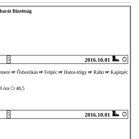
arát Bizottság
5
2016.10.01
emere
Ősborókás
Felpéc
Hatos-tölgy
Rátki
Kajárpéc
8 óra
48,5
5
2016.10.01